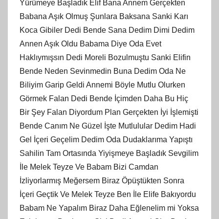
Yürümeye Başladık Elif Bana Annem Gerçekten
Babana Aşık Olmuş Şunlara Baksana Sanki Karı
Koca Gibiler Dedi Bende Sana Dedim Dimi Dedim
Annen Aşık Oldu Babama Diye Oda Evet
Haklıymışsın Dedi Moreli Bozulmuştu Sanki Elifin
Bende Neden Sevinmedin Buna Dedim Oda Ne
Biliyim Garip Geldi Annemi Böyle Mutlu Olurken
Görmek Falan Dedi Bende İçimden Daha Bu Hiç
Bir Şey Falan Diyordum Plan Gerçekten İyi İşlemişti
Bende Canım Ne Güzel İşte Mutlulular Dedim Hadi
Gel İçeri Geçelim Dedim Oda Dudaklarıma Yapıştı
Sahilin Tam Ortasında Yiyişmeye Başladık Sevgilim
İle Melek Teyze Ve Babam Bizi Camdan
İzliyorlarmış Meğersem Biraz Öpüştükten Sonra
İçeri Geçtik Ve Melek Teyze Ben İle Elife Bakıyordu
Babam Ne Yapalım Biraz Daha Eğlenelim mi Yoksa