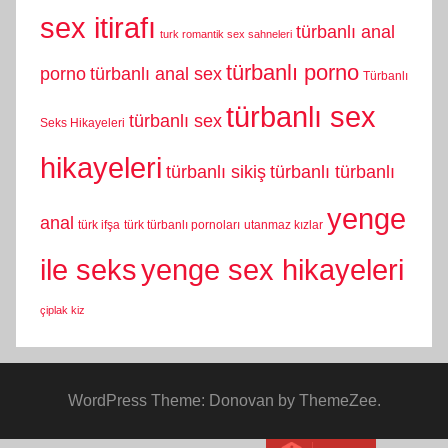
sex itirafı
türbanlı anal
turk romantik sex sahneleri
türbanlı porno
porno
türbanlı anal sex
Türbanlı
türbanlı sex
türbanlı sex
Seks Hikayeleri
hikayeleri
türbanlı sikiş
türbanlı türbanlı
yenge
anal
türk ifşa
türk türbanlı pornoları
utanmaz kızlar
yenge sex hikayeleri
ile seks
çiplak kiz
WordPress Theme: Donovan by ThemeZee.