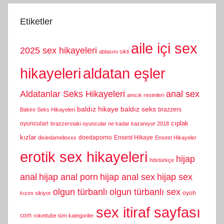
Etiketler
aile içi sex
2025 sex hikayeleri
ablasını sikti
hikayeleri
aldatan eşler
Aldatanlar Seks Hikayeleri
anal sex
amcık resimleri
baldız hikaye
baldız seks
brazzers
Bakire Seks Hikayeleri
cıplak
oyunculari
brazzerstaki oyuncular ne kadar kazanıyor 2018
kızlar
doedaporno
Ensest Hikaye
dixiedamelioxxx
Ensest Hikayeler
erotik sex hikayeleri
hijap
hdxtürkçe
anal
hijap anal porn
hijap anal sex
hijap sex
olgun türbanlı
olgun türbanlı sex
oyoh
kızını sikiyor
sex itiraf sayfası
com
rokettube tüm kategoriler