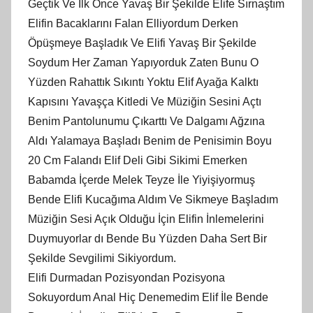
Geçtik Ve İlk Önce Yavaş Bir Şekilde Elife Sırnaştım
Elifin Bacaklarını Falan Elliyordum Derken
Öpüşmeye Başladık Ve Elifi Yavaş Bir Şekilde
Soydum Her Zaman Yapıyorduk Zaten Bunu O
Yüzden Rahattık Sıkıntı Yoktu Elif Ayağa Kalktı
Kapısını Yavaşça Kitledi Ve Müziğin Sesini Açtı
Benim Pantolunumu Çıkarttı Ve Dalgamı Ağzına
Aldı Yalamaya Başladı Benim de Penisimin Boyu
20 Cm Falandı Elif Deli Gibi Sikimi Emerken
Babamda İçerde Melek Teyze İle Yiyişiyormuş
Bende Elifi Kucağıma Aldım Ve Sikmeye Başladım
Müziğin Sesi Açık Olduğu İçin Elifin İnlemelerini
Duymuyorlar dı Bende Bu Yüzden Daha Sert Bir
Şekilde Sevgilimi Sikiyordum.
Elifi Durmadan Pozisyondan Pozisyona
Sokuyordum Anal Hiç Denemedim Elif İle Bende