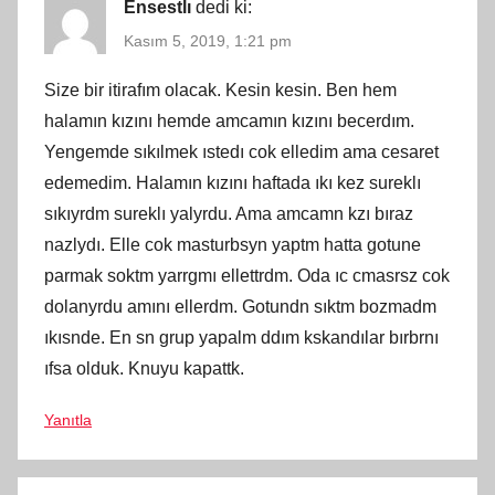
Ensestlı
dedi ki:
Kasım 5, 2019, 1:21 pm
Size bir itirafım olacak. Kesin kesin. Ben hem
halamın kızını hemde amcamın kızını becerdım.
Yengemde sıkılmek ıstedı cok elledim ama cesaret
edemedim. Halamın kızını haftada ıkı kez sureklı
sıkıyrdm sureklı yalyrdu. Ama amcamn kzı bıraz
nazlydı. Elle cok masturbsyn yaptm hatta gotune
parmak soktm yarrgmı ellettrdm. Oda ıc cmasrsz cok
dolanyrdu amını ellerdm. Gotundn sıktm bozmadm
ıkısnde. En sn grup yapalm ddım kskandılar bırbrnı
ıfsa olduk. Knuyu kapattk.
Yanıtla