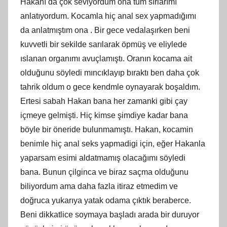
Hakanı da çok seviyordum ona tüm sırlarımı
anlatıyordum. Kocamla hiç anal sex yapmadığımı
da anlatmıştım ona . Bir gece vedalaşırken beni
kuvvetli bir sekilde sarılarak öpmüş ve eliylede
ıslanan organımı avuçlamıştı. Oranın kocama ait
olduğunu söyledi mıncıklayıp bıraktı ben daha çok
tahrik oldum o gece kendmle oynayarak boşaldım.
Ertesi sabah Hakan bana her zamanki gibi çay
içmeye gelmişti. Hiç kimse şimdiye kadar bana
böyle bir öneride bulunmamıştı. Hakan, kocamin
benimle hiç anal seks yapmadigi için, eğer Hakanla
yaparsam esimi aldatmamış olacağımı söyledi
bana. Bunun çilginca ve biraz saçma olduğunu
biliyordum ama daha fazla itiraz etmedim ve
doğruca yukarıya yatak odama çıktık beraberce.
Beni dikkatlice soymaya başladı arada bir duruyor