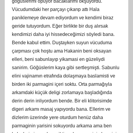
gögüslerimi öpüyor bacaklarımı okşuyordu.
Vücudumdaki her parçayı çıkarıp attı Hala
paniklemeye devam ediyordum ve kendimi biraz
geride tutuyordum. Eğer birlikte bir duş alırsak
kendimizi daha iyi hissedeceğimizi söyledi bana.
Bende kabul ettim. Duştayken suyun vücuduma
çarpması çok hoştu ama Hakanin beni oksayan
elleri, beni sabunlayıp yikamasi en güzeliydi
sanirim. Göğüslerim kaya gibi sertleşmişti. Sabunlu
elini vajinamın etrafında dolaşmaya baslamisti ve
birden iki parmagini içeri soktu. Orta parmağıyla
arkamdaki küçük deligi zorlamaya başladığında
derin derin inliyordum bende. Bir eli klitorisimde
digeri arkamı masaj yapıyordu bana. Ellerim ve
dizlerim üzerinde yere oturdum henüz daha
parmaginin yarisini sokuyordu arkama ama ben