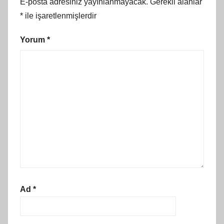
E-posta adresiniz yayınlanmayacak.
Gerekli alanlar
*
ile işaretlenmişlerdir
Yorum
*
Ad
*