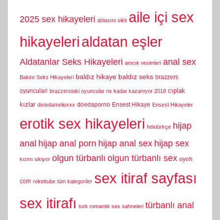
aile içi sex
2025 sex hikayeleri
ablasını sikti
hikayeleri
aldatan eşler
Aldatanlar Seks Hikayeleri
anal sex
amcık resimleri
baldız hikaye
baldız seks
brazzers
Bakire Seks Hikayeleri
cıplak
oyunculari
brazzerstaki oyuncular ne kadar kazanıyor 2018
kızlar
doedaporno
Ensest Hikaye
dixiedamelioxxx
Ensest Hikayeler
erotik sex hikayeleri
hijap
hdxtürkçe
anal
hijap anal porn
hijap anal sex
hijap sex
olgun türbanlı
olgun türbanlı sex
oyoh
kızını sikiyor
sex itiraf sayfası
com
rokettube tüm kategoriler
sex itirafı
türbanlı anal
turk romantik sex sahneleri