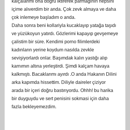
kalçalarimi ona dogru iktirerek parmaginin hepsini
içime alıverdim bir anda. Çok zevk almaya ve daha
çok inlemeye başladım o anda.
Daha sonra beni kollariyla kucaklayıp yatağa taşıdı
ve yüzükoyun yatırdı. Gözlerimi kapayıp gevşemeye
çalistim bir süre. Kendimi porno filimlerdeki
kadınların yerine koydum nasılda zevkle
sevişiyorlardı onlar. Başımdak kalın yastığı alıp
karnımın altına yerleştirdi. Şimdi kalçam havaya
kalkmıştı. Bacaklarımı ayırdı .O anda Hakanın Dilini
arka kapımda hissettim. Diliyle daireler çiziyor
arada bir içeri doğru bastırıyordu. Ohhh! bu harika
bir duyguydu ve sert penisini sokmasi için daha
fazla bekleyemezdim.