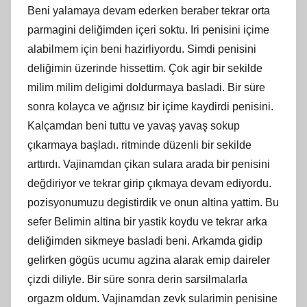
Beni yalamaya devam ederken beraber tekrar orta
parmagini deliğimden içeri soktu. Iri penisini içime
alabilmem için beni hazirliyordu. Simdi penisini
deliğimin üzerinde hissettim. Çok agir bir sekilde
milim milim deligimi doldurmaya basladi. Bir süre
sonra kolayca ve ağrısız bir içime kaydirdi penisini.
Kalçamdan beni tuttu ve yavaş yavaş sokup
çıkarmaya başladı. ritminde düzenli bir sekilde
arttırdı. Vajinamdan çikan sulara arada bir penisini
değdiriyor ve tekrar girip çıkmaya devam ediyordu.
pozisyonumuzu degistirdik ve onun altina yattim. Bu
sefer Belimin altina bir yastik koydu ve tekrar arka
deliğimden sikmeye basladi beni. Arkamda gidip
gelirken gögüs ucumu agzina alarak emip daireler
çizdi diliyle. Bir süre sonra derin sarsilmalarla
orgazm oldum. Vajinamdan zevk sularimin penisine