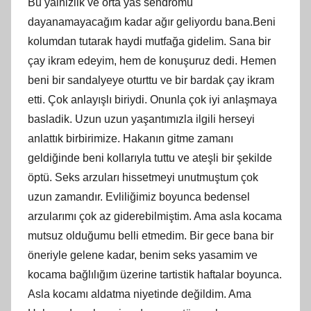
Bu yalnizlik ve orta yas sendromu
dayanamayacağım kadar ağır geliyordu bana.Beni
kolumdan tutarak haydi mutfağa gidelim. Sana bir
çay ikram edeyim, hem de konuşuruz dedi. Hemen
beni bir sandalyeye oturttu ve bir bardak çay ikram
etti. Çok anlayışlı biriydi. Onunla çok iyi anlaşmaya
basladik. Uzun uzun yaşantımızla ilgili herseyi
anlattık birbirimize. Hakanın gitme zamanı
geldiğinde beni kollarıyla tuttu ve ateşli bir şekilde
öptü. Seks arzuları hissetmeyi unutmuştum çok
uzun zamandır. Evliliğimiz boyunca bedensel
arzularımı çok az giderebilmiştim. Ama asla kocama
mutsuz olduğumu belli etmedim. Bir gece bana bir
öneriyle gelene kadar, benim seks yasamim ve
kocama bağlılığım üzerine tartistik haftalar boyunca.
Asla kocamı aldatma niyetinde değildim. Ama