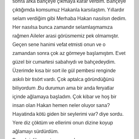
sonra arka bahçeye çikmaya karar verdim. Bahçeye
çıktığımda komsumuz Hakanla karsılaştım. Yıllardır
selam verdiğim gibi Merhaba Hakan nasılsın dedim.
Her nasılsa bunca zamandır selamlaşmamıza
rağmen Aileler arasi görüsmemiz pek olmamıştır.
Geçen sene hanimi vefat etmisti onun ve o
zamandan sonra çok az görmeye başlamıştım. Evet
güzel bir cumartesi sabahıydı ve bahçedeydim.
Üzerimde kısa bir sort ile gül pembesi renginde
askılı bir tisört vardı. Çok aptalca göründüğünü
biliyordum .Bu durumun ama bir anda feryatlar
içinde ağlamaya başladım. Çok kibar ve hoş bir
insan olan Hakan hemen neler oluyor sana?
Hayatinda kötü giden bir seylerimi var? diye sordu.
Yere diz çöktüm ve ellerimi onun dizine koyup
ağlamayı sürdürdüm.