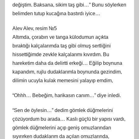
değiştim. Baksana, sikim taş gibi…” Bunu söylerken
belimden tutup kucağına bastırdı iyice…
Alev Alev, resim №5
Altımda, çorabın ve tanga külodumun açıkta
bıraktığı kalçalarımda taş gibi olmuş sertliğini
hissettiğimde zevkle kalçalarımı kıvırdım. Bu
hareketim daha da delirtti erkeği… Eğilip boynuna
kapandım, rujlu dudaklarımla boynunda gezindim,
dilimin ucuyla kulak memesini yalayıp emdim,
“Ohhh… Bebeğim, harikasın canım…” diye inledi.
“Sen de öylesin…” dedim gömlek düğmelerini
çözüyordum bu arada… Kaslı güçlü bir yapısı vardı,
gömlek düğmelerini açıp geniş omuzlarından
sıyırırken dudaklarım da açılan omuzlarında,