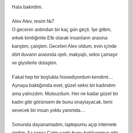
Hala bakirdim.
Alev Alev, resim №7
O gecenin ardından bir kaç gün geçti. İşe gittim,
erkek kimliğimle Efe olarak insanların arasına
karıştım, çalıştım. Geceleri Alev oldum, evin içinde
dört duvarın arasında ojeli, makyajlı, seksi çamaşır
ve giysilerle dolaştım.
Fakat hep bir boşlukta hissediyordum kendimi…
Aynaya baktığımda evet, güzel seksi bir kadındım
ama yalnızdım. Mutsuzdum. Her ne kadar güzel bir
kadın gibi görünsem de bunu onaylayacak, beni
sevecek bir insan yoktu yanımda…
Sonunda dayanamadım, laptopumu açıp internete
girdim. Az sonra Çetin sanki bunu bekliyormuş gibi