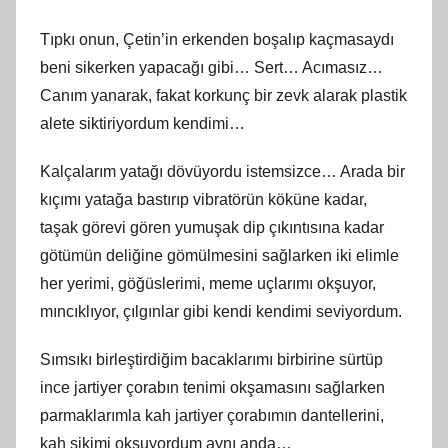
Tıpkı onun, Çetin’in erkenden boşalıp kaçmasaydı
beni sikerken yapacağı gibi… Sert… Acımasız…
Canım yanarak, fakat korkunç bir zevk alarak plastik
alete siktiriyordum kendimi…
Kalçalarım yatağı dövüyordu istemsizce… Arada bir
kıçımı yatağa bastırıp vibratörün köküne kadar,
taşak görevi gören yumuşak dip çıkıntısına kadar
götümün deliğine gömülmesini sağlarken iki elimle
her yerimi, göğüslerimi, meme uçlarımı okşuyor,
mıncıklıyor, çılgınlar gibi kendi kendimi seviyordum.
Sımsıkı birleştirdiğim bacaklarımı birbirine sürtüp
ince jartiyer çorabın tenimi okşamasını sağlarken
parmaklarımla kah jartiyer çorabımın dantellerini,
kah sikimi okşuyordum aynı anda…