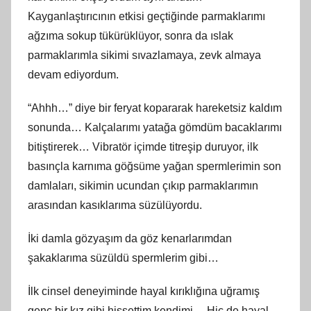
Kayganlaştırıcının etkisi geçtiğinde parmaklarımı
ağzıma sokup tükürüklüyor, sonra da ıslak
parmaklarımla sikimi sıvazlamaya, zevk almaya
devam ediyordum.
“Ahhh…” diye bir feryat kopararak hareketsiz kaldım
sonunda… Kalçalarımı yatağa gömdüm bacaklarımı
bitiştirerek… Vibratör içimde titreşip duruyor, ilk
basınçla karnıma göğsüme yağan spermlerimin son
damlaları, sikimin ucundan çıkıp parmaklarımın
arasından kasıklarıma süzülüyordu.
İki damla gözyaşım da göz kenarlarımdan
şakaklarıma süzüldü spermlerim gibi…
İlk cinsel deneyiminde hayal kırıklığına uğramış
genç bir kız gibi hissettim kendimi… Hiç de hayal