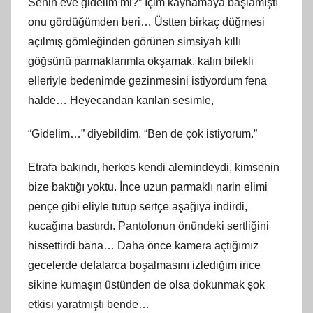
Senin eve gidelim mi?” İçim kaynamaya başlamıştı
onu gördüğümden beri… Üstten birkaç düğmesi
açılmış gömleğinden görünen simsiyah kıllı
göğsünü parmaklarımla okşamak, kalın bilekli
elleriyle bedenimde gezinmesini istiyordum fena
halde… Heyecandan karılan sesimle,
“Gidelim…” diyebildim. “Ben de çok istiyorum.”
Etrafa bakındı, herkes kendi alemindeydi, kimsenin
bize baktığı yoktu. İnce uzun parmaklı narin elimi
pençe gibi eliyle tutup sertçe aşağıya indirdi,
kucağına bastırdı. Pantolonun önündeki sertliğini
hissettirdi bana… Daha önce kamera açtığımız
gecelerde defalarca boşalmasını izlediğim irice
sikine kumaşın üstünden de olsa dokunmak şok
etkisi yaratmıştı bende…