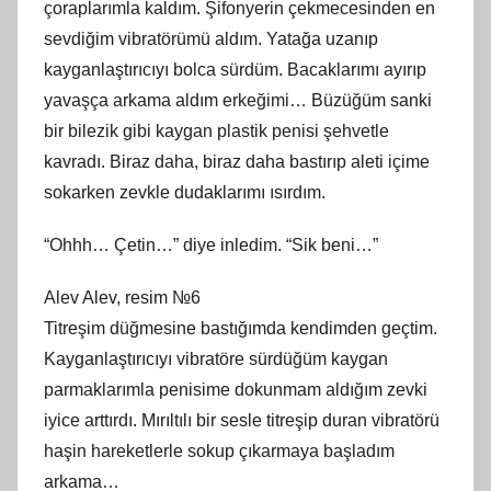
çoraplarımla kaldım. Şifonyerin çekmecesinden en
sevdiğim vibratörümü aldım. Yatağa uzanıp
kayganlaştırıcıyı bolca sürdüm. Bacaklarımı ayırıp
yavaşça arkama aldım erkeğimi… Büzüğüm sanki
bir bilezik gibi kaygan plastik penisi şehvetle
kavradı. Biraz daha, biraz daha bastırıp aleti içime
sokarken zevkle dudaklarımı ısırdım.
“Ohhh… Çetin…” diye inledim. “Sik beni…”
Alev Alev, resim №6
Titreşim düğmesine bastığımda kendimden geçtim.
Kayganlaştırıcıyı vibratöre sürdüğüm kaygan
parmaklarımla penisime dokunmam aldığım zevki
iyice arttırdı. Mırıltılı bir sesle titreşip duran vibratörü
haşin hareketlerle sokup çıkarmaya başladım
arkama…