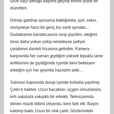
uzun saçlı peruğu başıma geçirip elimle şöyle bir
düzelttim.
Dönüp gardrop aynasına baktığımda, şuh, seksi,
sevişmeye hazır bir genç kız vardı aynada…
Dudaklarımı kanatırcasına ısırıp şişirdim, eteğimi
biraz daha yukarı çekip neredeyse jartiyer
çorabımın danteli hizasına getirdim. Kamera
karşısında her zaman giydiğim yüksek topuklu lame
terliklerimi de giydiğimde içeride beni bekleyen
erkeğim için her şeyimle hazırdım artık…
Salonun kapısında durup içeride koltukta yayılmış
Çetin’e baktım. Uzun bacakları, üçgen omuzlarıyla,
kirli sakalıyla yakışıklı bir erkekti. Televizyonda
dönen müzik klibini izliyordu, beni fark etti. Başını
kaldırıp baktı. Uzun bir ıslık çaldı. Gözlerindeki