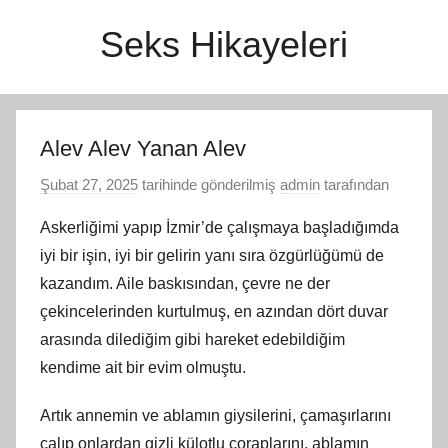
İçeriğe
Seks Hikayeleri
atla
Alev Alev Yanan Alev
Şubat 27, 2025
tarihinde gönderilmiş
admin
tarafından
Askerliğimi yapıp İzmir’de çalışmaya başladığımda
iyi bir işin, iyi bir gelirin yanı sıra özgürlüğümü de
kazandım. Aile baskısından, çevre ne der
çekincelerinden kurtulmuş, en azından dört duvar
arasında dilediğim gibi hareket edebildiğim
kendime ait bir evim olmuştu.
Artık annemin ve ablamın giysilerini, çamaşırlarını
çalıp onlardan gizli külotlu çoraplarını, ablamın