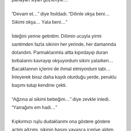
“Devam et…” diye fısıldadı. “Dilinle okşa beni…
Sikimi okşa… Yala beni…”
İsteğini yerine getirdim. Dilimin ucuyla yirmi
santimden fazla sikinin her yerinde, her damarında
dolandım. Parmaklarımla altta kıpırdayıp duran
torbalarını kavrayıp okşuyordum sikini yalarken…
Bacaklarının içlerini de ihmal etmiyordum tabi…
İnleyerek biraz daha kaydı oturduğu yerde, peruklu
başımı tutup kendine çekti.
“Ağzına al sikimi bebeğim…” diye zevkle inledi.
“Yarrağımı em hadi…”
Kıpkırmızı rujlu dudaklarımı ona göstere göstere
açtım ağzımı, sikinin başını yavaşça içeriye aldım.