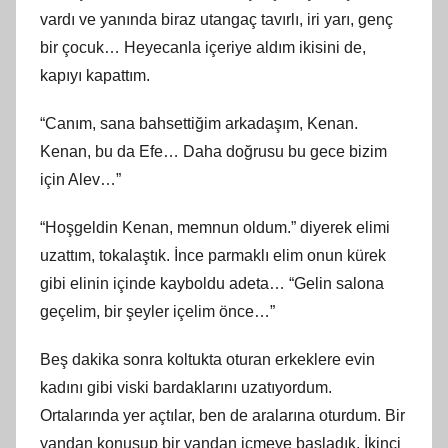
vardı ve yanında biraz utangaç tavırlı, iri yarı, genç
bir çocuk… Heyecanla içeriye aldım ikisini de,
kapıyı kapattım.
“Canım, sana bahsettiğim arkadaşım, Kenan.
Kenan, bu da Efe… Daha doğrusu bu gece bizim
için Alev…”
“Hoşgeldin Kenan, memnun oldum.” diyerek elimi
uzattım, tokalaştık. İnce parmaklı elim onun kürek
gibi elinin içinde kayboldu adeta… “Gelin salona
geçelim, bir şeyler içelim önce…”
Beş dakika sonra koltukta oturan erkeklere evin
kadını gibi viski bardaklarını uzatıyordum.
Ortalarında yer açtılar, ben de aralarına oturdum. Bir
yandan konuşup bir yandan içmeye başladık. İkinci