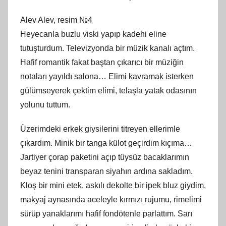
Alev Alev, resim №4
Heyecanla buzlu viski yapıp kadehi eline
tutuşturdum. Televizyonda bir müzik kanalı açtım.
Hafif romantik fakat baştan çıkarıcı bir müziğin
notaları yayıldı salona… Elimi kavramak isterken
gülümseyerek çektim elimi, telaşla yatak odasının
yolunu tuttum.
Üzerimdeki erkek giysilerini titreyen ellerimle
çıkardım. Minik bir tanga külot geçirdim kıçıma…
Jartiyer çorap paketini açıp tüysüz bacaklarımın
beyaz tenini transparan siyahın ardına sakladım.
Kloş bir mini etek, askılı dekolte bir ipek bluz giydim,
makyaj aynasında aceleyle kırmızı rujumu, rimelimi
sürüp yanaklarımı hafif fondötenle parlattım. Sarı