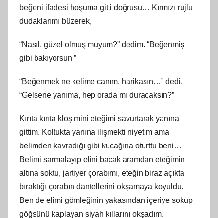
beğeni ifadesi hoşuma gitti doğrusu… Kırmızı rujlu
dudaklarımı büzerek,
“Nasıl, güzel olmuş muyum?” dedim. “Beğenmiş
gibi bakıyorsun.”
“Beğenmek ne kelime canım, harikasın…” dedi.
“Gelsene yanıma, hep orada mı duracaksın?”
Kırıta kırıta kloş mini eteğimi savurtarak yanına
gittim. Koltukta yanına ilişmekti niyetim ama
belimden kavradığı gibi kucağına oturttu beni…
Belimi sarmalayıp elini bacak aramdan eteğimin
altına soktu, jartiyer çorabımı, eteğin biraz açıkta
bıraktığı çorabın dantellerini okşamaya koyuldu.
Ben de elimi gömleğinin yakasından içeriye sokup
göğsünü kaplayan siyah kıllarını okşadım.