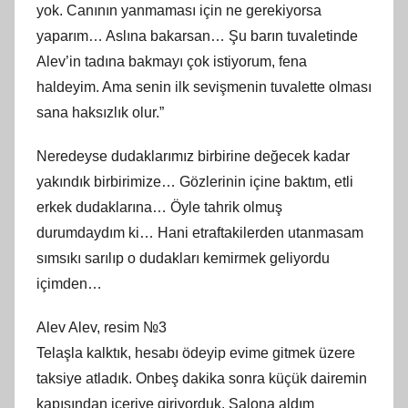
yok. Canının yanmaması için ne gerekiyorsa
yaparım… Aslına bakarsan… Şu barın tuvaletinde
Alev’in tadına bakmayı çok istiyorum, fena
haldeyim. Ama senin ilk sevişmenin tuvalette olması
sana haksızlık olur.”
Neredeyse dudaklarımız birbirine değecek kadar
yakındık birbirimize… Gözlerinin içine baktım, etli
erkek dudaklarına… Öyle tahrik olmuş
durumdaydım ki… Hani etraftakilerden utanmasam
sımsıkı sarılıp o dudakları kemirmek geliyordu
içimden…
Alev Alev, resim №3
Telaşla kalktık, hesabı ödeyip evime gitmek üzere
taksiye atladık. Onbeş dakika sonra küçük dairemin
kapısından içeriye giriyorduk. Salona aldım