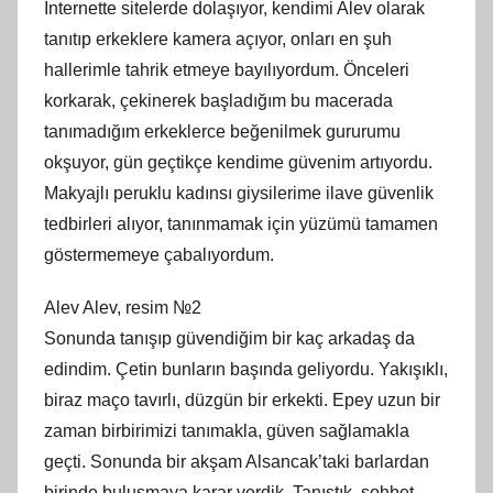
İnternette sitelerde dolaşıyor, kendimi Alev olarak
tanıtıp erkeklere kamera açıyor, onları en şuh
hallerimle tahrik etmeye bayılıyordum. Önceleri
korkarak, çekinerek başladığım bu macerada
tanımadığım erkeklerce beğenilmek gururumu
okşuyor, gün geçtikçe kendime güvenim artıyordu.
Makyajlı peruklu kadınsı giysilerime ilave güvenlik
tedbirleri alıyor, tanınmamak için yüzümü tamamen
göstermemeye çabalıyordum.
Alev Alev, resim №2
Sonunda tanışıp güvendiğim bir kaç arkadaş da
edindim. Çetin bunların başında geliyordu. Yakışıklı,
biraz maço tavırlı, düzgün bir erkekti. Epey uzun bir
zaman birbirimizi tanımakla, güven sağlamakla
geçti. Sonunda bir akşam Alsancak’taki barlardan
birinde buluşmaya karar verdik. Tanıştık, sohbet