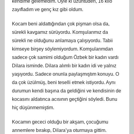
kendime gelemedim. Öyle ki üzüntüden, 16 kilo
zayıfladım ve genç kız gibi oldum.
Kocam beni aldattığından çok pişman olsa da,
sürekli kavgamız sürüyordu. Komşularımız da
sürekli ne olduğunu anlamaya çalışıyordu. Tabii
kimseye birşey söylemiyordum. Komşularımdan
sadece çok samimi olduğum Özbek bir kadın vardı
Dilara isminde. Dilara alımlı bir kadın idi ve yalnız
yaşıyordu. Sadece onunla paylaşmıştım konuyu. O
da çok üzülmüş, beni teselli etmek istiyordu. Aynı
durumun kendi başına da geldiğini ve kendisinin de
kocasını aldatınca acısının geçtiğini söyledi. Bunu
hiç düşünmemiştim.
Kocamın gececi olduğu bir akşam, çocuğumu
annemlere bırakıp, Dilara’ya oturmaya gittim.