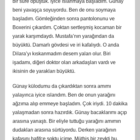
bir süre öpüştük. İyice ıslanmaya başladım. Günay
beni yavaşça soyuyordu. Ben de onu soymaya
başladım. Gömleğinden sonra pantolonunu ve
Boxerini çıkardım. Çoktan sertleşmiş kocaman bir
yarak karşımdaydı. Mustafa’nın yarağından da
büyüktü. Damarlı gövdesi ve iri kafalıydı. O anda
Dilara’yı kıskanmadım desem yalan olur. Biri
işadamı, diğeri doktor olan arkadaşları vardı ve
ikisinin de yarakları büyüktü.
Günay külodumu da çıkardıktan sonra amımı
yalayınca iyice ıslandım. Ben de onun yarağını
ağzıma alıp emmeye başladım. Çok iriydi. 10 dakika
yalaşmadan sonra hazırdık. Günay bacaklarımı açıp
arasına yanaştı. Bir eliyle tuttuğu yarağını amımın
dudakları arasına sürtüyordu. Derken yarağının
kafasını hafifçe soktu içime. Müthiş bir zevkti bu,