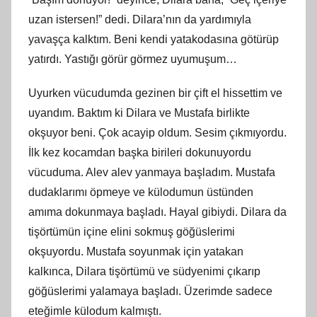
uzan istersen!” dedi. Dilara’nın da yardımıyla
yavaşça kalktım. Beni kendi yatakodasına götürüp
yatırdı. Yastığı görür görmez uyumuşum…
Uyurken vücudumda gezinen bir çift el hissettim ve
uyandım. Baktım ki Dilara ve Mustafa birlikte
okşuyor beni. Çok acayip oldum. Sesim çıkmıyordu.
İlk kez kocamdan başka birileri dokunuyordu
vücuduma. Alev alev yanmaya başladım. Mustafa
dudaklarımı öpmeye ve külodumun üstünden
amıma dokunmaya başladı. Hayal gibiydi. Dilara da
tişörtümün içine elini sokmuş göğüslerimi
okşuyordu. Mustafa soyunmak için yatakan
kalkınca, Dilara tişörtümü ve südyenimi çıkarıp
göğüslerimi yalamaya başladı. Üzerimde sadece
eteğimle külodum kalmıştı.