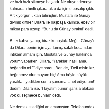
ve hızlı hızlı sikmeye başladı. Ne oluyor demeye
kalmadan hırıltı çıkararak o da içime boşalıp çıktı.
Artık yorgunluktan bitmiştim. Mustafa ile Günay
giyinip gittiler. Dilara ile başbaşa kalınca, epey bir
miktar para uzatıp, “Bunu da Günay bıraktı!” dedi.
Birer kahve yapıp, biraz konuştuk. Meğer Günay’ı
da Dilara benim için ayarlamış, salak kocamdan
intikam almam için. Mustafa ve Günay hakkında
yorum yaparken, Dilara, “Yarakları nasıl ama,
beğendin mi?” diye sordu. Ben de, “Deli misin kız,
beğenmez olur muyum hiç! Ama böyle büyük
yarakları yedikten sonra şansıma lanet ediyorum!”
dedim. Dilara ise, “Hayatım bunun şansla alakası
yok ki, seçmece bunlar!” dedi.
Ne demek istediğini anlamamıştım. Telefonundaki