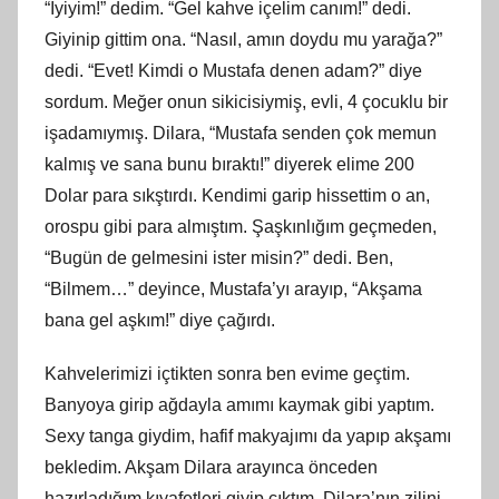
“İyiyim!” dedim. “Gel kahve içelim canım!” dedi.
Giyinip gittim ona. “Nasıl, amın doydu mu yarağa?”
dedi. “Evet! Kimdi o Mustafa denen adam?” diye
sordum. Meğer onun sikicisiymiş, evli, 4 çocuklu bir
işadamıymış. Dilara, “Mustafa senden çok memun
kalmış ve sana bunu bıraktı!” diyerek elime 200
Dolar para sıkştırdı. Kendimi garip hissettim o an,
orospu gibi para almıştım. Şaşkınlığım geçmeden,
“Bugün de gelmesini ister misin?” dedi. Ben,
“Bilmem…” deyince, Mustafa’yı arayıp, “Akşama
bana gel aşkım!” diye çağırdı.
Kahvelerimizi içtikten sonra ben evime geçtim.
Banyoya girip ağdayla amımı kaymak gibi yaptım.
Sexy tanga giydim, hafif makyajımı da yapıp akşamı
bekledim. Akşam Dilara arayınca önceden
hazırladığım kıyafetleri giyip çıktım. Dilara’nın zilini