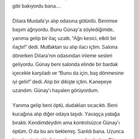
gibi bakıyordu bana…
Dilara Mustafa’yı alıp odasına götürdü. Benimse
başım ağrıyordu. Bunu Günay’a söylediğimde,
yanıma gelip bir ilaç uzattı, “Ağrı kesici, etkili bir
ilaçtır!” dedi. Mutfaktan su alıp ilacı içtim. Salona
dönerken Dilara’nın odasından inleme sesleri
geliyordu. Günay beni salonda elinde bir bardak
içecekle karşıladı ve “Bunu da için, baş dönmesine
iyi gelir!” dedi. Alıp bir dikişte içtim. Kanepeye
uzandım. Günay’ı hayalen görüyordum.
Yanıma gelip beni öptü, dudakları sıcacıktı. Beni
kucağına alıp diğer odaya taşıdı. Yavaşça yatağa
bıraktı. Kendimdeydim ama kontrolsüzce Günay’ı
öptüm. O da bu anı beklemiş. Sarıldı bana. Uzunca