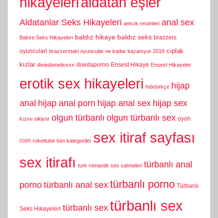
hikayeleri
aldatan eşler
Aldatanlar Seks Hikayeleri
anal sex
amcık resimleri
baldız hikaye
baldız seks
brazzers
Bakire Seks Hikayeleri
cıplak
oyunculari
brazzerstaki oyuncular ne kadar kazanıyor 2018
kızlar
doedaporno
Ensest Hikaye
dixiedamelioxxx
Ensest Hikayeler
erotik sex hikayeleri
hijap
hdxtürkçe
anal
hijap anal porn
hijap anal sex
hijap sex
olgun türbanlı
olgun türbanlı sex
oyoh
kızını sikiyor
sex itiraf sayfası
com
rokettube tüm kategoriler
sex itirafı
türbanlı anal
turk romantik sex sahneleri
türbanlı porno
porno
türbanlı anal sex
Türbanlı
türbanlı sex
türbanlı sex
Seks Hikayeleri