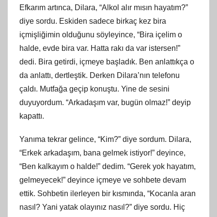
Efkarım artınca, Dilara, “Alkol alır mısın hayatım?”
diye sordu. Eskiden sadece birkaç kez bira
içmişliğimin olduğunu söyleyince, “Bira içelim o
halde, evde bira var. Hatta rakı da var istersen!”
dedi. Bira getirdi, içmeye başladık. Ben anlattıkça o
da anlattı, dertleştik. Derken Dilara’nın telefonu
çaldı. Mutfağa geçip konuştu. Yine de sesini
duyuyordum. “Arkadaşım var, bugün olmaz!” deyip
kapattı.
Yanıma tekrar gelince, “Kim?” diye sordum. Dilara,
“Erkek arkadaşım, bana gelmek istiyor!” deyince,
“Ben kalkayım o halde!” dedim. “Gerek yok hayatım,
gelmeyecek!” deyince içmeye ve sohbete devam
ettik. Sohbetin ilerleyen bir kısmında, “Kocanla aran
nasıl? Yani yatak olayınız nasıl?” diye sordu. Hiç