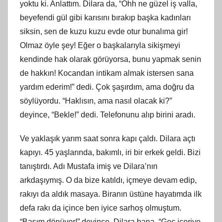
yoktu ki. Anlattım. Dilara da, “Ohh ne güzel iş valla,
beyefendi gül gibi karısını bırakıp başka kadınları
siksin, sen de kuzu kuzu evde otur bunalıma gir!
Olmaz öyle şey! Eğer o başkalarıyla sikişmeyi
kendinde hak olarak görüyorsa, bunu yapmak senin
de hakkın! Kocandan intikam almak istersen sana
yardım ederim!” dedi. Çok şaşırdım, ama doğru da
söylüyordu. “Haklısın, ama nasıl olacak ki?”
deyince, “Bekle!” dedi. Telefonunu alıp birini aradı.
Ve yaklaşık yarım saat sonra kapı çaldı. Dilara açtı
kapıyı. 45 yaşlarında, bakımlı, iri bir erkek geldi. Bizi
tanıştırdı. Adı Mustafa imiş ve Dilara’nın
arkdaşıymış. O da bize katıldı, içmeye devam edip,
rakıyı da aldık masaya. Biranın üstüne hayatımda ilk
defa rakı da içince ben iyice sarhoş olmuştum.
“Başım dönüyor!” deyince, Dilara bana, “Geç içeriye