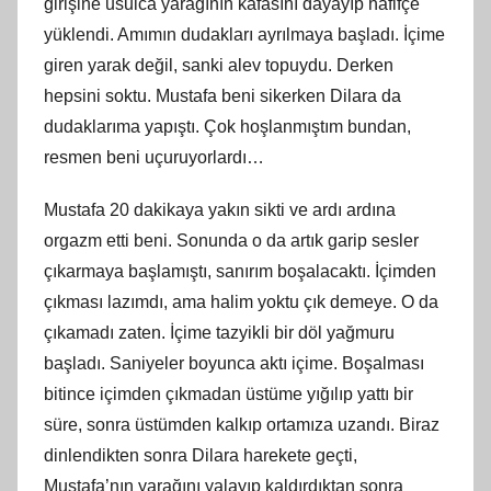
girişine usulca yarağının kafasını dayayıp hafifçe
yüklendi. Amımın dudakları ayrılmaya başladı. İçime
giren yarak değil, sanki alev topuydu. Derken
hepsini soktu. Mustafa beni sikerken Dilara da
dudaklarıma yapıştı. Çok hoşlanmıştım bundan,
resmen beni uçuruyorlardı…
Mustafa 20 dakikaya yakın sikti ve ardı ardına
orgazm etti beni. Sonunda o da artık garip sesler
çıkarmaya başlamıştı, sanırım boşalacaktı. İçimden
çıkması lazımdı, ama halim yoktu çık demeye. O da
çıkamadı zaten. İçime tazyikli bir döl yağmuru
başladı. Saniyeler boyunca aktı içime. Boşalması
bitince içimden çıkmadan üstüme yığılıp yattı bir
süre, sonra üstümden kalkıp ortamıza uzandı. Biraz
dinlendikten sonra Dilara harekete geçti,
Mustafa’nın yarağını yalayıp kaldırdıktan sonra