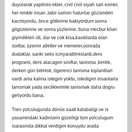
duyularak yapilmis ekler, civil civil siyah sari esmer,
her renkte insan ,tabii sarisin hatunlar gözümden
kacmiyordu, önce götlerine bakiyordum sonra
gögüslerine ve sonra yüzlerine, buna mecbur kilan
giyindikleri idi, dar ve cok kisa,kasiklarda olan
sortlar, üzerinr atletler ve memeler,sonrada
dudaklar, sanki seks icinyaratilmislardi,ders
programi, ders alacagim siniflar, tanisma ,kimlik,
derken gün bitmisti, ögerenci tanisma toplantilari
vardi ama kalma istegim yoktu, istedigim insanlarla
tanismak yada sectiklerimle tanismak daha dogru
geliyordu bana,
Tren yolculugunda dönüs saati kalabaligi ve is
yasamindaki kadinlarin güzeliigi tüm yolculugum
siarasinda dikkat verdigim konuydu arada