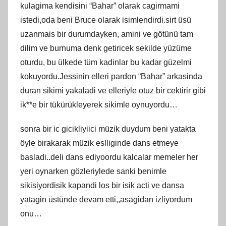
kulagima kendisini “Bahar” olarak cagirmami
istedi,oda beni Bruce olarak isimlendirdi.sirt üsü
uzanmais bir durumdayken, amini ve götünü tam
dilim ve burnuma denk getiricek sekilde yüzüme
oturdu, bu ülkede tüm kadinlar bu kadar güzelmi
kokuyordu.Jessinin elleri pardon “Bahar” arkasinda
duran sikimi yakaladi ve elleriyle otuz bir cektirir gibi
ik**e bir tükürükleyerek sikimle oynuyordu…
sonra bir ic gicikliyiici müzik duydum beni yatakta
öyle birakarak müzik eslliginde dans etmeye
basladi..deli dans ediyoordu kalcalar memeler her
yeri oynarken gözleriylede sanki benimle
sikisiyordisik kapandi los bir isik acti ve dansa
yatagin üstünde devam etti,,asagidan izliyordum
onu…