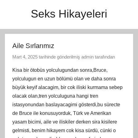
İçeriğe
Seks Hikayeleri
atla
Aile Sırlarımız
Mart 4, 2025
tarihinde gönderilmiş
admin
tarafından
Kisa bir ötobüs yolculugundan sonra,Bruce,
yolculugun en uzun bölümü olan ve daha sonra
büyük keyif alacagim, bir cok iliski kurmama sebep
olacak olan,tren yolculuguna hangi tren
istasyonundan baslayacagimi gösterdi,bu sürecte
de Bruce ile konusuyorduk, Türk ve Amerikan
yasam bicimi, aile ve iliskiler derken sira kisilere
gelmisti, benim hikayem cok kisa sürdü, cünki o