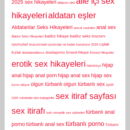
aile içi sex
2025 sex hikayeleri
ablasını sikti
hikayeleri
aldatan eşler
Aldatanlar Seks Hikayeleri
anal sex
amcık resimleri
baldız hikaye
baldız seks
brazzers
Bakire Seks Hikayeleri
cıplak
oyunculari
brazzerstaki oyuncular ne kadar kazanıyor 2018
kızlar
doedaporno
Ensest Hikaye
dixiedamelioxxx
Ensest Hikayeler
erotik sex hikayeleri
hijap
hdxtürkçe
anal
hijap anal porn
hijap anal sex
hijap sex
olgun türbanlı
olgun türbanlı sex
oyoh
kızını sikiyor
sex itiraf sayfası
com
rokettube tüm kategoriler
sex itirafı
türbanlı anal
turk romantik sex sahneleri
türbanlı porno
porno
türbanlı anal sex
Türbanlı