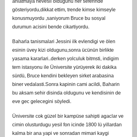
anlatmaya hevesli oldugunu her seferinde
gösteriyordu,dikkat ettim, trende kimse kimseyle
konusmuyordu ,saniyorum Bruce bu sosyal
durumun acisini bende cikartiyordu.
Baharla tanismalari Jessini ilk evlendigi ve ölen
esinin üvey kizi oldugunu,sonra ücünün birlikte
yasama kararlari..derken yolculuk bitmsti, indigim
tern istasyonu ile Üniversite yürüyerek iki dakika
sürdü, Bruce kendini bekleyen sirket arabasina
biner vedalasti.Sonra kapinin cami acildi, Baharin
bu aksam sehir disinda oldugunu ve kendisinin de
eve gec gelecegini söyledi.
Üniversite cok güzel bir kampüse sahipti agaclar ve
cimin olusturdugu yesil fon icinde 1800 lü yillardan
kalma bir ana yapi ve sonradan mimari kaygi