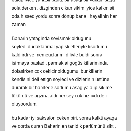
sola derken , dizginden cikan sikim iyice kalkmisti,
oda hissediyordu sonra dönüp bana , hayalinin her
zaman
Baharin yataginda sevismak oldugunu
söyledi.dudaklarimal yapisti elleriyle tisortumu
kaldiirdi ve memeuclarimi diliyle buldi sonra
isirmaya basladi, parmaklai gögüs killariminda
dolasirken cok cekicinoldugumu, bunkillarin
kendisini deli ettign söyledi ve dizlerinin üstüne
durarak bir hamlede sortumu asagiya alip sikime
tükürdü ve agzina aldi her sey cok hizliydi.deli
oluyoordum..
bu kadar iyi saksafon ceken biri, sonra kalkti ayaga
ve oorda duran Baharin en tanidik parfümünü sikti,