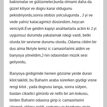
bakismalar ve gülüsmeler,burda olmami daha da
güzel kiliyor ve dogru karar oldugunu
pekistiriyordu,sonra otobüs yolculugunda , J yi ve
vede yalniz kalacagimizi düsündüm..heycan
vericiydi.Eve geldim kapiyi anahtarlarla actim ki J yi
uygunsuz durumda yakalamak istegi vardi, belki
olurda bir sevisme durumu olurdu..Odama ciktim bir
dus alma fikriyle temiz ic camasirlarimi aldim ve
banyoya yöneldim,J nin odasindan müzik sesi
geliyordu,
Banyoya girdigimde hemen gözüme yerde duran
kilot takildi, bu Baharin araba sürerken giydigi visne
rengi kilot , yada dogrusu tanga, sonra sütyen,
bastan cikartici görüntü ve nefis bir am kokusu,
birden Baharin odasina girip ic camasirlarini
izlemek aklima geldi, sortumu ve tisortumu giyip