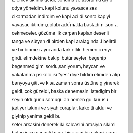
odya yöneldim. kapi kolunu yavasca ses
cikarmadan indirdim ve kapi acildi,sonra kapiyi
yavasac iktirdim,dolabi ack´makla basladim ,sonra
cekmeceler, gözüme ilk carpan kaplan desenli
tanga ve sütyen di birden kapi aralaginda J belirdi
ve bir birimizi ayni anda fark ettik, hemen iceriye
girdi, elimdekine bakip, butür seyleri begenip
begenmedigimi sordu,saniyorum, heycan ve
yakalanma psikolojisi “yes” diye bildim elimden alip
banyoya gitit ve kisa zaman sonra üstüne giyinerek
geldi, cok güzeldi, baska denemesini istedigim bir
seyin oldugunu sordugu an hemen gül kurusu
jartiyer takimi ve siyah coraplar, farke tti aldui ve
giyinip yanima geldi bu
sefer arkasini dönerek iki kalcasini arasiyla sikimi
bulup iyice yanasti bana, bir asagi bir yukari, saga