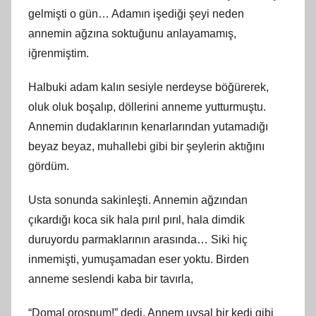
gelmişti o gün… Adamın işediği şeyi neden
annemin ağzına soktuğunu anlayamamış,
iğrenmiştim.
Halbuki adam kalın sesiyle nerdeyse böğürerek,
oluk oluk boşalıp, döllerini anneme yutturmuştu.
Annemin dudaklarının kenarlarından yutamadığı
beyaz beyaz, muhallebi gibi bir şeylerin aktığını
gördüm.
Usta sonunda sakinleşti. Annemin ağzından
çıkardığı koca sik hala pırıl pırıl, hala dimdik
duruyordu parmaklarının arasında… Siki hiç
inmemişti, yumuşamadan eser yoktu. Birden
anneme seslendi kaba bir tavırla,
“Domal orospum!” dedi. Annem uysal bir kedi gibi