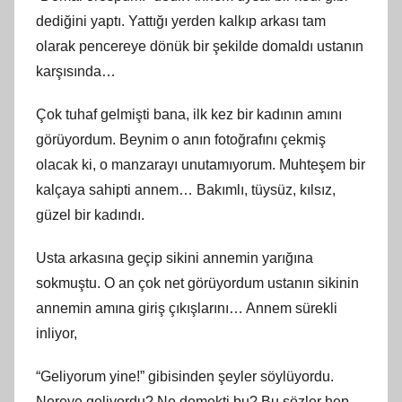
dediğini yaptı. Yattığı yerden kalkıp arkası tam
olarak pencereye dönük bir şekilde domaldı ustanın
karşısında…
Çok tuhaf gelmişti bana, ilk kez bir kadının amını
görüyordum. Beynim o anın fotoğrafını çekmiş
olacak ki, o manzarayı unutamıyorum. Muhteşem bir
kalçaya sahipti annem… Bakımlı, tüysüz, kılsız,
güzel bir kadındı.
Usta arkasına geçip sikini annemin yarığına
sokmuştu. O an çok net görüyordum ustanın sikinin
annemin amına giriş çıkışlarını… Annem sürekli
inliyor,
“Geliyorum yine!” gibisinden şeyler söylüyordu.
Nereye geliyordu? Ne demekti bu? Bu sözler hep