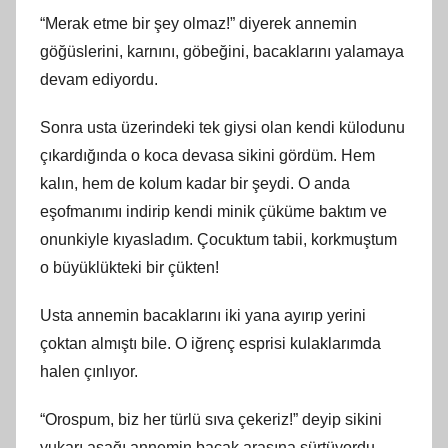
“Merak etme bir şey olmaz!” diyerek annemin
göğüslerini, karnını, göbeğini, bacaklarını yalamaya
devam ediyordu.
Sonra usta üzerindeki tek giysi olan kendi külodunu
çıkardığında o koca devasa sikini gördüm. Hem
kalın, hem de kolum kadar bir şeydi. O anda
eşofmanımı indirip kendi minik çüküme baktım ve
onunkiyle kıyasladım. Çocuktum tabii, korkmuştum
o büyüklükteki bir çükten!
Usta annemin bacaklarını iki yana ayırıp yerini
çoktan almıştı bile. O iğrenç esprisi kulaklarımda
halen çınlıyor.
“Orospum, biz her türlü sıva çekeriz!” deyip sikini
yukarı aşağı annemin bacak arasına sürtüyordu.