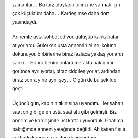
zamanlar… Bu tarz olayların bilincine varmak için
çok küçüktüm daha… Kardeşimse daha dört
yaşındaydı.
Annemle usta sohbet ediyor, gülüşüp kahkahalar
atıyorlardı. Gülerken usta annemin eline, koluna
dokunuyor, birbirlerine biraz fazlaca yaklaşıyorlardı
sanki… Sonra benim onlara merakla baktığımı
görünce ayrılıyorlar, biraz ciddileşiyorlar, ardından
biraz sonra yine aynı şey… O gün de bu şekilde
geçti…
Üçüncü gün, kapının tıkırtısına uyandım. Her sabah
saat on gibi gelen usta saat altı gibi gelmişti. Biz
annem ve kardeşimle üst katta uyuyorduk. Etrafıma
baktığımda annem yatağında değildi. Alt kattan fısıltı
şeklinde konuşma sesleri duyuyordum.