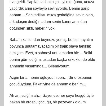
eve geldi. Yapılan tadilatın çok iyi olduğunu, ucuza
yaptırdıklarını söyleyip seviniyordu. Benim garip
babam… Sen tadilatı ucuza getirdiğine sevinirken,
arkadaşım dediğin adam senin karını amından
götünden sikti, haberin yok.
Babam karısından boynuzu yemiş, bense hayatım
boyunca unutamayacağım bir trajik olaya tanıklık
etmiştim. Evet, o sahneyi unutamadım hiç… Belki
benim görmediğim, ustadan başka erkekler de oldu
annemin yaşamında… Bilemiyorum.
Azgın bir annenin oğluydum ben… Bir orospunun
çocuğuydum. Fakat yine de annem o benim…
Ah anneciğim ah… Sayende, her şeye hoşgörüyle
bakan bir orospu çocuğu, bir pezevenk oldum