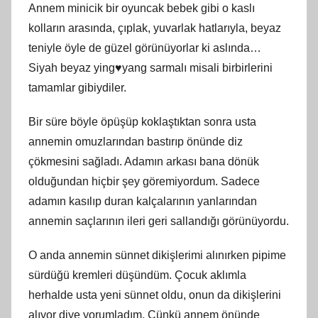
Annem minicik bir oyuncak bebek gibi o kaslı
kolların arasında, çıplak, yuvarlak hatlarıyla, beyaz
teniyle öyle de güzel görünüyorlar ki aslında…
Siyah beyaz ying♥yang sarmalı misali birbirlerini
tamamlar gibiydiler.
Bir süre böyle öpüşüp koklaştıktan sonra usta
annemin omuzlarından bastırıp önünde diz
çökmesini sağladı. Adamın arkası bana dönük
olduğundan hiçbir şey göremiyordum. Sadece
adamın kasılıp duran kalçalarının yanlarından
annemin saçlarının ileri geri sallandığı görünüyordu.
O anda annemin sünnet dikişlerimi alınırken pipime
sürdüğü kremleri düşündüm. Çocuk aklımla
herhalde usta yeni sünnet oldu, onun da dikişlerini
alıyor diye yorumladım. Çünkü annem önünde