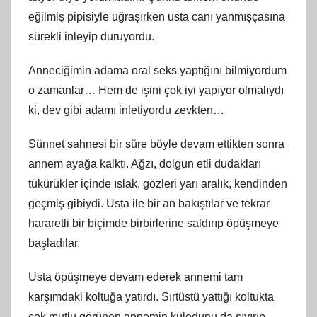
eğilmiş pipisiyle uğraşırken usta canı yanmışçasına
sürekli inleyip duruyordu.
Anneciğimin adama oral seks yaptığını bilmiyordum
o zamanlar… Hem de işini çok iyi yapıyor olmalıydı
ki, dev gibi adamı inletiyordu zevkten…
Sünnet sahnesi bir süre böyle devam ettikten sonra
annem ayağa kalktı. Ağzı, dolgun etli dudakları
tükürükler içinde ıslak, gözleri yarı aralık, kendinden
geçmiş gibiydi. Usta ile bir an bakıştılar ve tekrar
hararetli bir biçimde birbirlerine saldırıp öpüşmeye
başladılar.
Usta öpüşmeye devam ederek annemi tam
karşımdaki koltuğa yatırdı. Sırtüstü yattığı koltukta
çok mutlu görünen annemin külodunu da sıyırıp