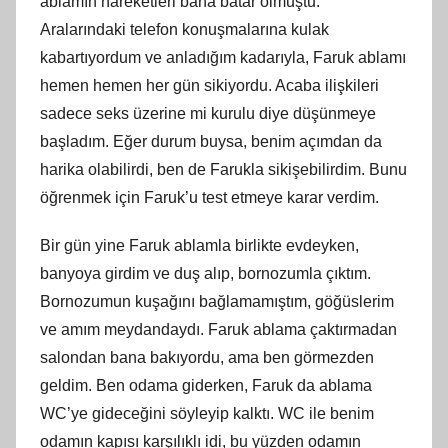
ablamın hareketleri bana batar olmuştu.
Aralarındaki telefon konuşmalarına kulak
kabartıyordum ve anladığım kadarıyla, Faruk ablamı
hemen hemen her gün sikiyordu. Acaba ilişkileri
sadece seks üzerine mi kurulu diye düşünmeye
başladım. Eğer durum buysa, benim açımdan da
harika olabilirdi, ben de Farukla sikişebilirdim. Bunu
öğrenmek için Faruk’u test etmeye karar verdim.
Bir gün yine Faruk ablamla birlikte evdeyken,
banyoya girdim ve duş alıp, bornozumla çıktım.
Bornozumun kuşağını bağlamamıştım, göğüslerim
ve amım meydandaydı. Faruk ablama çaktırmadan
salondan bana bakıyordu, ama ben görmezden
geldim. Ben odama giderken, Faruk da ablama
WC’ye gideceğini söyleyip kalktı. WC ile benim
odamın kapısı karşılıklı idi, bu yüzden odamın