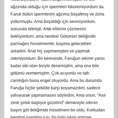
ağzımda olduğu için spermleri tüküremiyordum da.
Faruk bütün spermlerini ağzıma boşaltmış ve zorla
yutturmuştu. Ama boşaldığı için seviniyordum,
sonunda bitmişti. Artık ellerimi çözmesini
bekliyordum, ama nerdee! Götümün deliğinde
parmağını hissetmemle, başıma gelecekleri
anladım. Anal hiç yapmamıştım ve yapmak
istemiyordum. Bir keresinde, Faruğun sikinin yarısı
kadar siki olan biriyle denemiştim, ama ona bile
götümü vermemiştim. Çok acıyordu ve tatlı
canlılığım buna engel oluyordu. Ama bu durumda
Faruğa hiçbir şekilde karşı koyamazdım, sadece
yalvararak yapmamasını söyledim. Ama onun, “Asıl
zevk şimdi başlıyor güzelim!” demesiyle sikinin
başını göt deliğimde hissetmem bir oldu. Korkudan
kendimi kastığım için, bir türlü sikini götüme