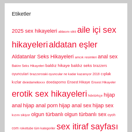
Etiketler
aile içi sex
2025 sex hikayeleri
ablasını sikti
hikayeleri
aldatan eşler
Aldatanlar Seks Hikayeleri
anal sex
amcık resimleri
baldız hikaye
baldız seks
brazzers
Bakire Seks Hikayeleri
cıplak
oyunculari
brazzerstaki oyuncular ne kadar kazanıyor 2018
kızlar
doedaporno
Ensest Hikaye
dixiedamelioxxx
Ensest Hikayeler
erotik sex hikayeleri
hijap
hdxtürkçe
anal
hijap anal porn
hijap anal sex
hijap sex
olgun türbanlı
olgun türbanlı sex
oyoh
kızını sikiyor
sex itiraf sayfası
com
rokettube tüm kategoriler