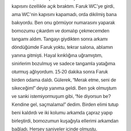
kapısını özellikle açık bıraktım. Faruk WC’ye girdi,
ama WC’nin kapısını kapamadı, orda dikilmiş bana
bakıyordu. Ben onu görmüyor numarasını yaparak
bornozumu çıkardım ve domalıp çekmecemden
tangamı aldım. Tangayı giydikten sonra arkamı
döndüğümde Faruk yoktu, tekrar salona, ablamın
yanına gitmişti. Hayal kırıklığına uğramıştım,
sinirlerim bozulmuş ve sadece tangamla yatağıma
oturmuş ağlıyordum. 15-20 dakika sonra Faruk
birden odama daldı. Gülerek, “Merak etme, seni de
sikeceğim!” deyip yanıma geldi. Ben şok olmuştum
ve sanki istemiyormuşum gibi, “Ne diyorsun be?
Kendine gel, saçmalama!” dedim. Birden elimi tutup
beni kaldırdı ve iki kolumu arkamda çapraz yapıp
birleştirdi, bornozumun kuşağıyla ellerimi arkamdan
bağladı. Herşey saniyeler içinde olmuştu.