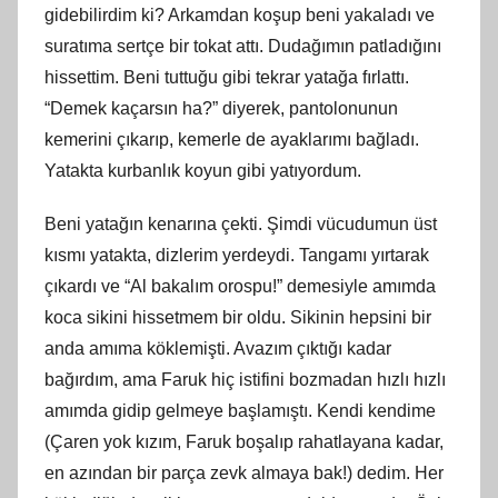
gidebilirdim ki? Arkamdan koşup beni yakaladı ve
suratıma sertçe bir tokat attı. Dudağımın patladığını
hissettim. Beni tuttuğu gibi tekrar yatağa fırlattı.
“Demek kaçarsın ha?” diyerek, pantolonunun
kemerini çıkarıp, kemerle de ayaklarımı bağladı.
Yatakta kurbanlık koyun gibi yatıyordum.
Beni yatağın kenarına çekti. Şimdi vücudumun üst
kısmı yatakta, dizlerim yerdeydi. Tangamı yırtarak
çıkardı ve “Al bakalım orospu!” demesiyle amımda
koca sikini hissetmem bir oldu. Sikinin hepsini bir
anda amıma köklemişti. Avazım çıktığı kadar
bağırdım, ama Faruk hiç istifini bozmadan hızlı hızlı
amımda gidip gelmeye başlamıştı. Kendi kendime
(Çaren yok kızım, Faruk boşalıp rahatlayana kadar,
en azından bir parça zevk almaya bak!) dedim. Her