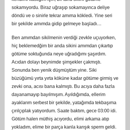
sokamıyordu. Biraz uğraşıp sokamayınca deliye
döndü ve o sinirle tekrar amıma kökledi. Yine seri
bir şekilde amımda gidip gelmeye başladı…
Ben amımdan sikilmenin verdiği zevkle uçuyorken,
hiç beklemedğim bir anda sikini amımdan çıkartıp
götüme soktuğunda neye uğradığımı şaşırdım.
Acıdan dolayı beynimde şimşekler çakmıştı.
Sonunda ben yenik düşmüştüm yine. Siki
büzüğümü yırta yırta köküne kadar götüme girmiş ve
zevki ona, acısı bana kalmıştı. Bu acıya daha fazla
dayanamayıp bayılmışım. Ayıldığımda, ellerim
ayaklarım serbest bir şekilde, yatağımda tekbaşıma
çırılçıplak yatıyordum. Saate baktım, gece 03:00 idi.
Götüm halen müthiş acıyordu, elimi arkama atıp
yokladım, elime bir parça kanla karışık sperm geldi.