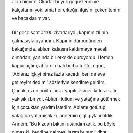
alan biriyim. Okadar büyük göğüslerim ve
kalçalarım yok, ama her erkeğin ilgisini çeken tenim
ve bacaklarım var.
Bir gece saat 04:00 civarlarıydı, kapının zilinin
çalmasıyla uyandım. Kapının dürbününden
baktığımda, ablam kafasını kaldırmaya mecali
olmadan, yanında bir erkekle duruyordu. Hemen
kapıyı açtım, ablamın hali berbattı. Çocuğun,
“Ablanız içkiyi biraz fazla kaçırdı, ben de eve
getireyim dedim!” sözleriyle kendime geldim.
Çocuk, uzun boylu, biraz yapılı, esmer, kirli sakallı,
yakışıklı biriydi. Ablamı tuttum ve yatağına götürmek
için çocuktan yardım istedim. Ablamı götürüp
yatağına yatırmıştık ki, annemin çığlığıyla irkildik.
Annem, “Bu kızdan bıktım usandım artık, bu böyle
olmaz ki, kendine gelmesi lazım bunun!” diye