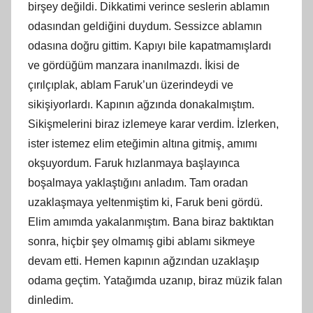
birşey değildi. Dikkatimi verince seslerin ablamın
odasından geldiğini duydum. Sessizce ablamın
odasına doğru gittim. Kapıyı bile kapatmamışlardı
ve gördüğüm manzara inanılmazdı. İkisi de
çırılçıplak, ablam Faruk’un üzerindeydi ve
sikişiyorlardı. Kapının ağzında donakalmıştım.
Sikişmelerini biraz izlemeye karar verdim. İzlerken,
ister istemez elim eteğimin altına gitmiş, amımı
okşuyordum. Faruk hızlanmaya başlayınca
boşalmaya yaklaştığını anladım. Tam oradan
uzaklaşmaya yeltenmiştim ki, Faruk beni gördü.
Elim amımda yakalanmıştım. Bana biraz baktıktan
sonra, hiçbir şey olmamış gibi ablamı sikmeye
devam etti. Hemen kapının ağzından uzaklaşıp
odama geçtim. Yatağımda uzanıp, biraz müzik falan
dinledim.