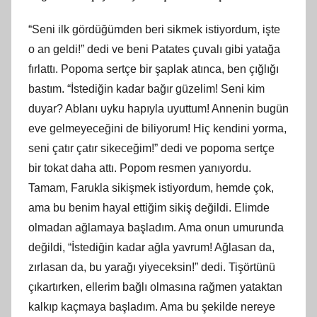
“Seni ilk gördüğümden beri sikmek istiyordum, işte
o an geldi!” dedi ve beni Patates çuvalı gibi yatağa
fırlattı. Popoma sertçe bir şaplak atınca, ben çığlığı
bastım. “İstediğin kadar bağır güzelim! Seni kim
duyar? Ablanı uyku hapıyla uyuttum! Annenin bugün
eve gelmeyeceğini de biliyorum! Hiç kendini yorma,
seni çatır çatır sikeceğim!” dedi ve popoma sertçe
bir tokat daha attı. Popom resmen yanıyordu.
Tamam, Farukla sikişmek istiyordum, hemde çok,
ama bu benim hayal ettiğim sikiş değildi. Elimde
olmadan ağlamaya başladım. Ama onun umurunda
değildi, “İstediğin kadar ağla yavrum! Ağlasan da,
zırlasan da, bu yarağı yiyeceksin!” dedi. Tişörtünü
çıkartırken, ellerim bağlı olmasına rağmen yataktan
kalkıp kaçmaya başladım. Ama bu şekilde nereye