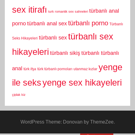
sex itirafı
türbanlı anal
turk romantik sex sahneleri
türbanlı porno
porno
türbanlı anal sex
Türbanlı
türbanlı sex
türbanlı sex
Seks Hikayeleri
hikayeleri
türbanlı sikiş
türbanlı türbanlı
yenge
anal
türk ifşa
türk türbanlı pornoları
utanmaz kızlar
yenge sex hikayeleri
ile seks
çiplak kiz
WordPress Theme: Donovan by ThemeZee.