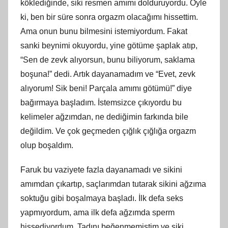
köklediğinde, siki resmen amımı dolduruyordu. Öyle
ki, ben bir süre sonra orgazm olacağımı hissettim.
Ama onun bunu bilmesini istemiyordum. Fakat
sanki beynimi okuyordu, yine götüme şaplak atıp,
“Sen de zevk alıyorsun, bunu biliyorum, saklama
boşuna!” dedi. Artık dayanamadım ve “Evet, zevk
alıyorum! Sik beni! Parçala amımı götümü!” diye
bağırmaya başladım. İstemsizce çıkıyordu bu
kelimeler ağzımdan, ne dediğimin farkında bile
değildim. Ve çok geçmeden çığlık çığlığa orgazm
olup boşaldım.
Faruk bu vaziyete fazla dayanamadı ve sikini
amımdan çıkartıp, saçlarımdan tutarak sikini ağzıma
soktuğu gibi boşalmaya başladı. İlk defa seks
yapmıyordum, ama ilk defa ağzımda sperm
hissediyordum. Tadını beğenmemiştim ve siki