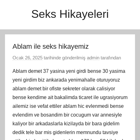
İçeriğe
Seks Hikayeleri
atla
Ablam ile seks hikayemiz
Ocak 26, 2025
tarihinde gönderilmiş
admin
tarafından
Ablam demet 37 yasina yeni girdi bense 30 yasima
yeni girdim biz ankarada yenimahalle oturuyoruz
ablam demet bir ofiste sekreter olarak calisiyor
bense kendime ait bakalimda ticaret ile ugrasiyorum
ailemiz ise vefat ettiler ablam hic evlenmedi bense
evlendim ve bosandim bir cocugum var annesiyle
kaliyor bir arkadaslarla kizilayda bir bara gidelim
dedik tele bar mis gidenlerin memnundu tavsiye