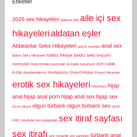
Etiketler
aile içi sex
2025 sex hikayeleri
ablasını sikti
hikayeleri
aldatan eşler
Aldatanlar Seks Hikayeleri
anal sex
amcık resimleri
baldız hikaye
baldız seks
brazzers
Bakire Seks Hikayeleri
cıplak
oyunculari
brazzerstaki oyuncular ne kadar kazanıyor 2018
kızlar
doedaporno
Ensest Hikaye
dixiedamelioxxx
Ensest Hikayeler
erotik sex hikayeleri
hijap
hdxtürkçe
anal
hijap anal porn
hijap anal sex
hijap sex
olgun türbanlı
olgun türbanlı sex
oyoh
kızını sikiyor
sex itiraf sayfası
com
rokettube tüm kategoriler
sex itirafı
türbanlı anal
turk romantik sex sahneleri