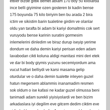
ettiler bizde gittik demet ablam 170 boy 50 kilolarda
ince belli giyimine ozen gosteren bi kadin bense
175 boyunda 75 kilo biriyim ben bu arada 2 bira
ictim ve sikistim barin tualetine girdim ve olanlar
oldu yan tarafta bi adam bi kariyi domaltmis cok sert
vuruyodu bense karinin suratini gormesim
inlemelerini dinledim ve biraz durup iseyip yerime
dondum ve daha demin kariyi perisan eden adam
lavabodan cikti koluna aldigi manitasi mini deri etek
ve dar bi body giymis yuzunu secemiyordum ama
vucut hatlari belliydi ve karsi masama gelip
oturdular ve o daha demin tualette inleyen guzel
hatun megersem ablammis inanamadim resmen
sok oldum o ise kafasi ne kadar guzel olmussa beni
tanimadi adam surekli yiyisiyolardi ve ben bizim
arkadaslara iyi degilim eve gitcem dedim ciktim eve