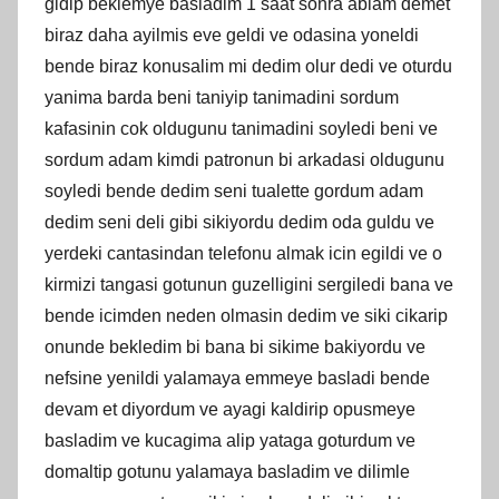
gidip beklemye basladim 1 saat sonra ablam demet
biraz daha ayilmis eve geldi ve odasina yoneldi
bende biraz konusalim mi dedim olur dedi ve oturdu
yanima barda beni taniyip tanimadini sordum
kafasinin cok oldugunu tanimadini soyledi beni ve
sordum adam kimdi patronun bi arkadasi oldugunu
soyledi bende dedim seni tualette gordum adam
dedim seni deli gibi sikiyordu dedim oda guldu ve
yerdeki cantasindan telefonu almak icin egildi ve o
kirmizi tangasi gotunun guzelligini sergiledi bana ve
bende icimden neden olmasin dedim ve siki cikarip
onunde bekledim bi bana bi sikime bakiyordu ve
nefsine yenildi yalamaya emmeye basladi bende
devam et diyordum ve ayagi kaldirip opusmeye
basladim ve kucagima alip yataga goturdum ve
domaltip gotunu yalamaya basladim ve dilimle