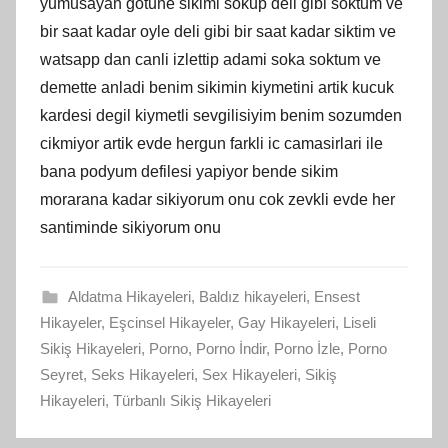
yumusayan gotune sikimi sokup deli gibi soktum ve
bir saat kadar oyle deli gibi bir saat kadar siktim ve
watsapp dan canli izlettip adami soka soktum ve
demette anladi benim sikimin kiymetini artik kucuk
kardesi degil kiymetli sevgilisiyim benim sozumden
cikmiyor artik evde hergun farkli ic camasirlari ile
bana podyum defilesi yapiyor bende sikim
morarana kadar sikiyorum onu cok zevkli evde her
santiminde sikiyorum onu
Aldatma Hikayeleri
,
Baldız hikayeleri
,
Ensest
Hikayeler
,
Eşcinsel Hikayeler
,
Gay Hikayeleri
,
Liseli
Sikiş Hikayeleri
,
Porno
,
Porno İndir
,
Porno İzle
,
Porno
Seyret
,
Seks Hikayeleri
,
Sex Hikayeleri
,
Sikiş
Hikayeleri
,
Türbanlı Sikiş Hikayeleri