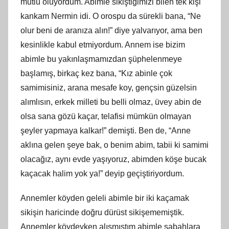
mutlu oluyordum. Abimle sikiştiğimizi bilen tek kişi
kankam Nermin idi. O orospu da sürekli bana, “Ne
olur beni de aranıza alın!” diye yalvarıyor, ama ben
kesinlikle kabul etmiyordum. Annem ise bizim
abimle bu yakınlaşmamızdan şüphelenmeye
başlamış, birkaç kez bana, “Kız abinle çok
samimisiniz, arana
mesafe
koy, gençsin güzelsin
alımlısın, erkek milleti bu belli olmaz, üvey abin de
olsa sana gözü kaçar, telafisi mümkün olmayan
şeyler yapmaya kalkar!” demişti. Ben de, “Anne
aklına gelen şeye bak, o benim abim, tabii
ki
samimi
olacağız, aynı evde yaşıyoruz, abimden köşe bucak
kaçacak halim yok ya!” deyip geçiştiriyordum.
Annemler köyden geleli abimle bir iki kaçamak
sikişin haricinde doğ
ru
dürüst sikişememiştik.
Annemler köydeyken alışmıştım abimle sabahlara