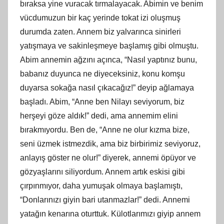
bıraksa yine vuracak tırmalayacak. Abimin ve benim
vücdumuzun bir kaç yerinde tokat izi oluşmuş
durumda zaten. Annem biz yalvarınca sinirleri
yatış
maya
ve sakinleşmeye başlamış gibi olmuştu.
Abim annemin ağzını açınca, “Nasıl yaptınız bunu,
babanız duyunca ne diyeceksiniz, konu komşu
duyarsa sokağa nasıl çıkacağız!” deyip ağlamaya
başladı. Abim, “Anne
ben
Nilayı seviyorum, biz
herşeyi göze aldık!” dedi, ama annemim elini
bırakmıyordu. Ben de, “Anne ne olur kızma bize,
seni üzmek istmezdik, ama biz birbirimiz seviyoruz,
anlayış göster ne olur!” diyerek, annemi öpüyor ve
gözyaşlarını siliyordum. Annem artık eskisi gibi
çı
rp
ınmıyor, daha yumuşak olmaya başlamıştı,
“Donlarınızı giyin bari utanmazlar!” dedi. Annemi
yatağın kenarına oturttuk. Külotlarımızı giyip annem