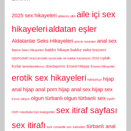
aile içi sex
2025 sex hikayeleri
ablasını sikti
hikayeleri
aldatan eşler
Aldatanlar Seks Hikayeleri
anal sex
amcık resimleri
baldız hikaye
baldız seks
brazzers
Bakire Seks Hikayeleri
cıplak
oyunculari
brazzerstaki oyuncular ne kadar kazanıyor 2018
kızlar
doedaporno
Ensest Hikaye
dixiedamelioxxx
Ensest Hikayeler
erotik sex hikayeleri
hijap
hdxtürkçe
anal
hijap anal porn
hijap anal sex
hijap sex
olgun türbanlı
olgun türbanlı sex
oyoh
kızını sikiyor
sex itiraf sayfası
com
rokettube tüm kategoriler
sex itirafı
türbanlı anal
turk romantik sex sahneleri