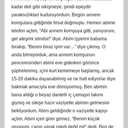
kadar deli gibi sikişmeye, şimdi epeydir
yaraksızlıktan kuduruyordum. Birgün annem
komşulara gittiğinde fırsat doğmuştu. Hemen abime
telefon açtım, “Abi annem komşuya gitti, yanıyorum,
gel ateşimi söndür!” diye. Abim işyerini babama
bırakıp, “Benim biraz işim var…” diye çıkmış. O
anda bilmiyorduk, ama annem komşunun
penceresinden abimi eve giderken görünce
şüphelenmiş, içini
kurt
kemirmeye başlamış, ancak
15-20 dakika dayanabilmiş ve ne halt ediyorlar diye
bakmak amacıyla eve dönüyormuş. Ben abimin
bana aldığı o beyaz dantelli iç çamaşırı takımı
giymiş ve sikişe hazır vaziyette abimin gelmesini
bekliyordum. Abim geldiğinde o vaziyette kapıyı
açtım. Abim içeri girer girmez, “Benim küçük
oruspum, canın yarak istedi değil mi!” dedi. Ben de,