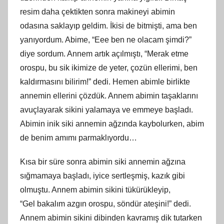
resim daha çektikten sonra makineyi abimin
odasına saklayıp
geldim
. İkisi de bitmişti, ama ben
yanıyordum. Abime, “Eee
ben
ne olacam şimdi?”
diye sordum. Annem artık açılmıştı, “Merak etme
orospu, bu sik ikimize de yeter, çozün ellerimi, ben
kaldırmasını bilirim!” dedi. Hemen abimle birlikte
annemin ellerini çözdük. Annem abimin taşaklarını
avuçlayarak sikini yalamaya ve emmeye başladı.
Abimin
inik
siki annemin ağzında kaybolurken, abim
de benim amımı parmaklıyordu…
Kısa bir süre sonra abimin siki annemin ağzına
sığmamaya başladı, iyice sertleşmiş, kazık gibi
olmuştu. Annem abimin sikini tükürükleyip,
“Gel
bakal
ım azgın orospu, söndür ateşini!” dedi.
Annem abimin sikini dibinden kavramış dik tutarken