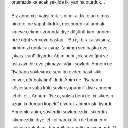
ortamızda kalacak şekilde iki yanına oturduk…
Biz annemizi yatıştırdık, sinirini aldık, olan olmuş
birkere, ne yapabilirdi
ki
, mecburen katlanmak,
sineye çekmek zorunda diye düşünürken, annem
bize öğüt vermeye başladı. “Bu işi bırakacaksınız,
birbirinizi unutacaksınız, (abime) sen başka eve
çıkacaksın!” diyordu. Abim beni çok sevdiğini ve
asla ayrı bir eve çıkmayacağını söyledi. Annem de,
“Babana söyleyince seni bu evden nasıl siktir
ediyor, gör bakalım!” dedi. Abim de, “Babama
söylersen valla kötü şeyler yaparım!” diye annemi
tehdit etti. Annem, “Ne o, yoksa beni de mi sikersin,
azgın
kudurgun
köpek!” diyerek abimi kışkırtıyordu.
Annemle abim, söylerdin söylemezdin, sikerdin
sikemezdin diye, el kol hareketleri ile birbirlerini
itekleye kakalaya, hararetli hararetli tartışıyorlardı. O