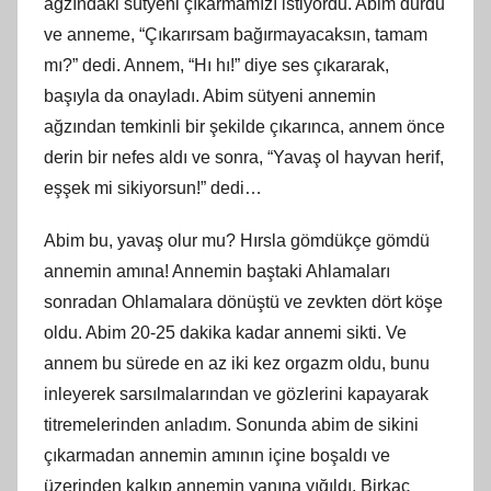
ağzındaki sütyeni çıkarmamızı istiyordu. Abim durdu
ve anneme, “Çıkarırsam bağırmayacaksın, tamam
mı?” dedi. Annem, “Hı hı!” diye ses çıkararak,
başıyla da onayladı. Abim sütyeni annemin
ağzından temkinli bir şekilde çıkarınca, annem önce
derin bir nefes aldı ve sonra, “Yavaş ol hayvan herif,
eşş
ek
mi sikiyorsun!” dedi…
Abim bu, yavaş olur mu? Hırsla gömdükçe gömdü
annemin amına! Annemin baştaki Ahlamaları
sonradan Ohlamalara dönüştü ve zevkten dört köşe
oldu. Abim 20-25 dakika kadar annemi sikti. Ve
annem bu sürede en az iki kez orgazm oldu, bunu
inleyerek sarsılmalarından ve gözlerini kapayarak
titremelerinden anladım. Sonunda abim de sikini
çıkarmadan annemin amının içine boşaldı ve
üzerinden kalkıp annemin yanına yığıldı. Birkaç