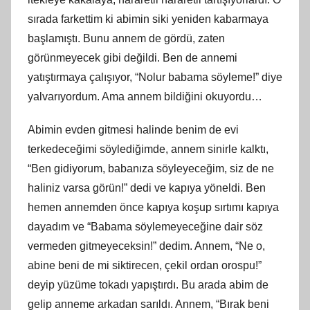
sırada farkettim
ki
abimin siki yeniden kabarmaya
başlamıştı. Bunu annem de gördü, zaten
görünmeyecek gibi değildi. Ben de annemi
yatıştırmaya çalışıyor, “Nolur babama söyleme!” diye
yalvarıyordum. Ama annem bildiğini okuyordu…
Abimin evden gitmesi halinde benim de evi
terkedeceğimi söylediğimde, annem sinirle kalktı,
“Ben gidiyorum, babanıza söyleyeceğim, siz de ne
haliniz varsa görün!” dedi ve kapıya yöneldi. Ben
hemen annemden önce kapıya koşup sırtımı kapıya
dayadım ve “Babama söylemeyeceğ
ine
dair söz
vermeden gitmeyeceksin!” dedim. Annem, “Ne o,
abine beni de mi siktirecen, çekil ordan orospu!”
deyip yüzüme tokadı yapıştırdı. Bu arada abim de
gelip anneme arkadan sarıldı. Annem, “Bırak beni