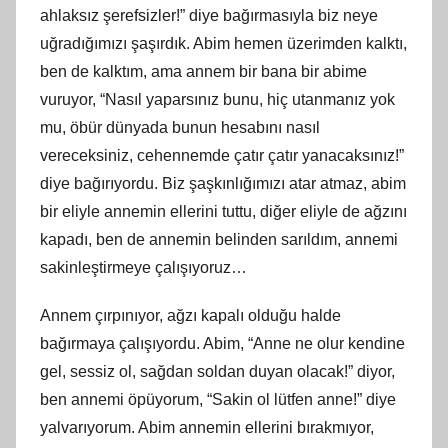
ahlaksız şerefsizler!” diye bağırmasıyla biz neye
uğradığımızı şaşırdık. Abim hemen üzerimden kalktı,
ben
de kalkt
ım, ama annem bir bana bir abime
vuruyor, “Nasıl yaparsınız bunu, hiç utanmanız yok
mu, öbür dünyada bunun hesabını nasıl
vereceksiniz, cehennemde çatır çatır yanacaksınız!”
diye bağırıyordu. Biz şaşkınlığımızı atar atmaz, abim
bir eliyle annemin ellerini tuttu, diğer eliyle de ağzını
kapadı, ben de annemin belinden sarıldım, annemi
sakinleştirmeye çalışıyoruz…
Annem çırpınıyor, ağzı kapalı olduğu halde
bağırmaya çalışıyordu. Abim, “Anne ne olur kendine
gel, sessiz ol, sağdan soldan duyan olacak!” diyor,
ben annemi öpüyorum, “Sakin ol lütfen
anne
!” diye
yalvarıyorum. Abim annemin ellerini bırakmıyor,