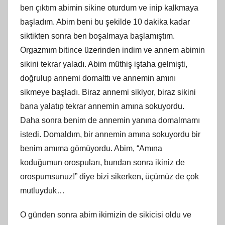
ben çıktım abimin sikine oturdum ve inip kalkmaya
başladım. Abim beni bu şekilde 10 dakika kadar
siktikten sonra ben boşalmaya başlamıştım.
Orgazmım bitince üzerinden indim ve annem abimin
sikini tekrar yaladı. Abim müthiş iştaha gelmişti,
doğrulup annemi domalttı ve annemin
am
ını
sikmeye başladı. Biraz annemi sikiyor, biraz sikini
bana yalatıp tekrar annemin
am
ına sokuyordu.
Daha sonra benim de annemin yanına domalmamı
istedi. Domaldım, bir annemin
am
ına sokuyordu bir
benim amıma gömüyordu. Abim, “Amına
koduğumun orospuları, bundan sonra ikiniz de
orospumsunuz!” diye bizi sikerken, üçümüz de çok
mutluyduk…
O günden sonra abim ikimizin de sikicisi oldu ve