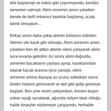
bile başlamıştı ve eskisi gibi çırpınmıyordu, kendini
tamamen salmıştı. Abim annemin
am
ını yalarken
bende de tarifi imkansız kıpırtılar başlamış, acaip
tahrik olmuştum…
Birkaç resim daha çekip abimin külotunu indirdim.
Abimin siki kazık gibi olmuştu. Abim annemin amını
yalarken ben de alttan abimin sikini yalayarak sikini
iyice kıvama getirdim. Az sonra abim doğruldu,
annemin bacaklarını yanlara ayırıp, kasıklarından
tutarak bacak arasına iyice yanaştı, sikini
annemin
am
ına dayayıp az ucunu soktuktan sonra
birden hepsini gömüverdi ve deli gibi gidip gelmeye
başladı. Ben yine resim çekiyordum. Annem başını
yukarı aşağı oynatarak, ağzında sütyen tı
kal
ı olduğu
halde birşeyler söylemeye çalışıyordu, herhalde