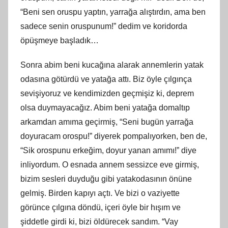
“Beni sen oruspu yaptın, yarrağa alıştırdın, ama ben
sadece senin oruspunum!” dedim ve koridorda
öpüşmeye başladık…
Sonra abim beni kucağına alarak annemlerin yatak
odasına götürdü ve yatağa attı. Biz öyle çılgınça
sevişiyoruz ve kendimizden geçmişiz
ki
, deprem
olsa duymayacağız. Abim beni yatağa domaltıp
arkamdan
am
ıma geçirmiş, “Seni bugün yarrağa
doyuracam orospu!” diyerek pompalıyorken, ben de,
“Sik orospunu erkeğim, doyur yanan amımı!” diye
inliyordum. O esnada annem sessizce eve girmiş,
bizim sesleri duyduğu gibi yatakodasının önüne
gelmiş. Birden kapıyı açtı. Ve bizi o vaziyette
görünce çılgına döndü, içeri öyle bir hışım ve
şiddetle girdi
ki
, bizi öldürecek sandım. “Vay