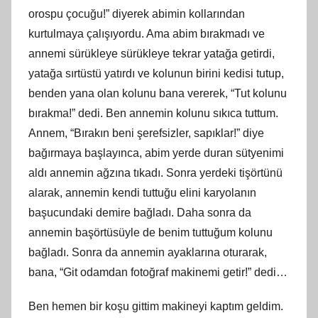
orospu çocuğu!” diyerek abimin kollarından
kurtulmaya çalışıyordu. Ama abim bırakmadı ve
annemi sürükleye sürükleye tekrar yatağa getirdi,
yatağa sırtüstü yatırdı ve kolunun birini kedisi tutup,
benden yana olan kolunu bana vererek, “Tut kolunu
bırakma!” dedi. Ben annemin kolunu sıkıca tuttum.
Annem, “Bırakın beni şerefsizler, sapıklar!” diye
bağırmaya başlayınca, abim yerde duran sütyenimi
aldı annemin ağzına tıkadı. Sonra yerdeki tişörtünü
alarak, annemin kendi tuttuğu elini karyolanın
başucundaki demire bağladı. Daha sonra da
annemin başörtüsüyle de benim tuttuğum kolunu
bağladı. Sonra da annemin ayaklarına oturarak,
bana, “Git odamdan fotoğ
raf
makinemi getir!” dedi…
Ben hemen bir koşu gittim makineyi kaptım geldim.