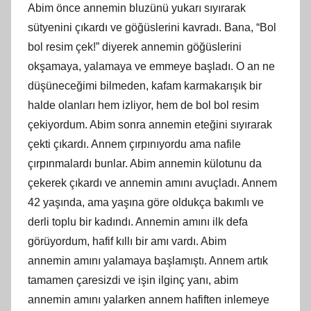
Abim önce annemin bluzünü yukarı sıyırarak
sütyenini çıkardı ve göğüslerini kavradı. Bana, “Bol
bol resim çek!” diyerek annemin göğüslerini
okşamaya, yalamaya ve emmeye başladı. O an ne
düşüneceğimi bilmeden, kafam karmakarışık bir
halde olanları hem izliyor, hem de bol bol resim
çekiyordum. Abim sonra annemin eteğini sıyırarak
çekti çıkardı. Annem çı
rp
ınıyordu ama nafile
çırpınmalardı bunlar. Abim annemin külotunu da
çekerek çıkardı ve annemin
am
ını avuçladı. Annem
42 yaşında, ama yaşına göre oldukça bakımlı ve
derli toplu bir kadındı. Annemin
am
ını ilk defa
görüyordum, hafif kıllı bir amı vardı. Abim
annemin
am
ını yalamaya başlamıştı. Annem artık
tamamen çaresizdi ve işin ilginç yanı, abim
annemin
am
ını yalarken annem hafiften inlemeye