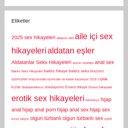
Etiketler
aile içi sex
2025 sex hikayeleri
ablasını sikti
hikayeleri
aldatan eşler
Aldatanlar Seks Hikayeleri
anal sex
amcık resimleri
baldız hikaye
baldız seks
brazzers
Bakire Seks Hikayeleri
cıplak
oyunculari
brazzerstaki oyuncular ne kadar kazanıyor 2018
kızlar
doedaporno
Ensest Hikaye
dixiedamelioxxx
Ensest Hikayeler
erotik sex hikayeleri
hijap
hdxtürkçe
anal
hijap anal porn
hijap anal sex
hijap sex
olgun türbanlı
olgun türbanlı sex
oyoh
kızını sikiyor