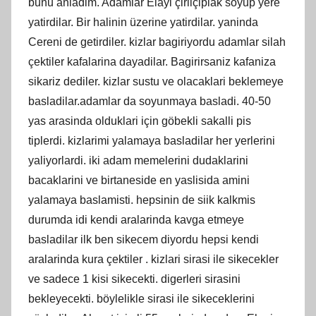
bunu anladim. Adamlar Elayi çirilçiplak soyup yere
yatirdilar. Bir halinin üzerine yatirdilar. yaninda
Cereni de getirdiler. kizlar bagiriyordu adamlar silah
çektiler kafalarina dayadilar. Bagirirsaniz kafaniza
sikariz dediler. kizlar sustu ve olacaklari beklemeye
basladilar.adamlar da soyunmaya basladi. 40-50
yas arasinda olduklari için göbekli sakalli pis
tiplerdi. kizlarimi yalamaya basladilar her yerlerini
yaliyorlardi. iki adam memelerini dudaklarini
bacaklarini ve birtaneside en yaslisida amini
yalamaya baslamisti. hepsinin de siik kalkmis
durumda idi kendi aralarinda kavga etmeye
basladilar ilk ben sikecem diyordu hepsi kendi
aralarinda kura çektiler . kizlari sirasi ile sikecekler
ve sadece 1 kisi sikecekti. digerleri sirasini
bekleyecekti. böylelikle sirasi ile sikeceklerini