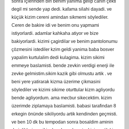
sonra içlerinden biri benim yanima gelip canin çekti
degil mi sende yap dedi. kafama silahi dayadi. ve
küçük kizim cereni amindan sikmemi söylediler.
Ceren de bakire idi ve benim onu yapmami
istiyorlardi. adamlar kahkaha atiyor ve bize
bakiyorlardi. kizimi çagirdilar ve benim pantolonumu
çözmesini istediler kzim geldi yanima baba bosver
yapalim kurtulalim dedi kulagima. kizim sikimi
emmeye baslamisti. bende zevkin verdigi enerji ile
zevke gelmistim.sikim kazik gibi olmustu artik . ve
beni yere yatirarak kizma üzerime çikmasini
söylediler ve kizimi sikime oturttular kizm agliyordu
bende agliyordum. ama mecbur sikecektim. kizim
üzerimde ziplamaya baslamisti. babasi tarafindan 8
erkegin önünde sikiliyordu artik kendinden geçmisti.
ve ben 10 dk bu tempodan sonra bosaldim aminin