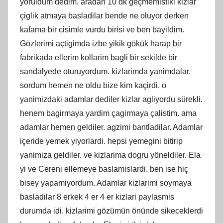
yoruldum dedim. aradan 10 dk geçmemistiki kizlar
çiglik atmaya basladilar bende ne oluyor derken
kafama bir cisimle vurdu birisi ve ben bayildim.
Gözlerimi açtigimda izbe yikik gökük harap bir
fabrikada ellerim kollarim bagli bir sekilde bir
sandalyede oturuyordum. kizlarimda yanimdalar.
sordum hemen ne oldu bize kim kaçirdi. o
yanimizdaki adamlar dediler kizlar agliyordu sürekli.
henem bagirmaya yardim çagirmaya çalistim. ama
adamlar hemen geldiler. agzimi bantladilar. Adamlar
içeride yemek yiyorlardi. hepsi yemegini bitirip
yanimiza geldiler. ve kizlarima dogru yöneldiler. Ela
yi ve Cereni ellemeye baslamislardi. ben ise hiç
bisey yapamiyordum. Adamlar kizlarimi soymaya
basladilar 8 erkek 4 er 4 er kizlari paylasmis
durumda idi. kizlarimi gözümün önünde sikeceklerdi