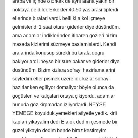
araba ve içinde 8 Erkek de ayni alana yakin bir
noktaya geldiler. Erkekler 40-50 yas arasi tiplerdi
ellerinde biralari vardi. belli ki alkol içmeye
gelmisler di 1 saat oturur giderler diye düsündüm.
ama adamlar indiklerinden itibaren gözleri bizim
masada kizlarimi süzmeye baslamislardi. Kendi
aralarinda konusup sürekli bu tarafa dogru
bakiyorlardi .neyse bir süre bakar ve giderler diye
düsündüm. Bizim kizlara sofrayi hazirlamalarini
söyledim etler pismek üzere idi. kizlar sofrayi
hazirlar ken egiliyor domaliyor böyle olunca da
gögüsleri ve kalçalari ortaya çikiyordu. adamlar
bunuda göz kirpmadan izliyorlardi. NEYSE
YEMEGE koyulduk.yemekleri afiyetle yedik. kirli
kaplari yikayalim dedi Ela ok dedim çesmede bir
güzel yikayin dedim bende biraz kestireyim