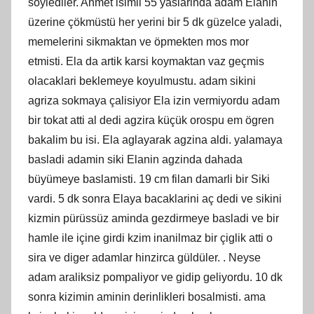
söylediler. Ahmet isimli 55 yaslarinda adam Elanin
üzerine çökmüstü her yerini bir 5 dk güzelce yaladi,
memelerini sikmaktan ve öpmekten mos mor
etmisti. Ela da artik karsi koymaktan vaz geçmis
olacaklari beklemeye koyulmustu. adam sikini
agriza sokmaya çalisiyor Ela izin vermiyordu adam
bir tokat atti al dedi agzira küçük orospu em ögren
bakalim bu isi. Ela aglayarak agzina aldi. yalamaya
basladi adamin siki Elanin agzinda dahada
büyümeye baslamisti. 19 cm filan damarli bir Siki
vardi. 5 dk sonra Elaya bacaklarini aç dedi ve sikini
kizmin pürüssüz aminda gezdirmeye basladi ve bir
hamle ile içine girdi kzim inanilmaz bir çiglik atti o
sira ve diger adamlar hinzirca güldüler. . Neyse
adam araliksiz pompaliyor ve gidip geliyordu. 10 dk
sonra kizimin aminin derinlikleri bosalmisti. ama