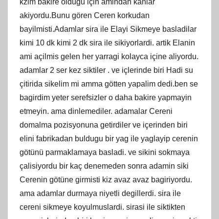
kzim bakire oldugu için amindan kanlar
akiyordu.Bunu gören Ceren korkudan
bayilmisti.Adamlar sira ile Elayi Sikmeye basladilar
kimi 10 dk kimi 2 dk sira ile sikiyorlardi. artik Elanin
ami açilmis gelen her yarragi kolayca içine aliyordu.
adamlar 2 ser kez siktiler . ve içlerinde biri Hadi su
çitirida sikelim mi amma götten yapalim dedi.ben se
bagirdim yeter serefsizler o daha bakire yapmayin
etmeyin. ama dinlemediler. adamalar Cereni
domalma pozisyonuna getirdiler ve içerinden biri
elini fabrikadan buldugu bir yag ile yaglayip cerenin
götünü parmaklamaya basladi. ve sikini sokmaya
çalisiyordu bir kaç denemeden sonra adamin siki
Cerenin götüne girmisti kiz avaz avaz bagiriyordu.
ama adamlar durmaya niyetli degillerdi. sira ile
cereni sikmeye koyulmuslardi. sirasi ile siktikten