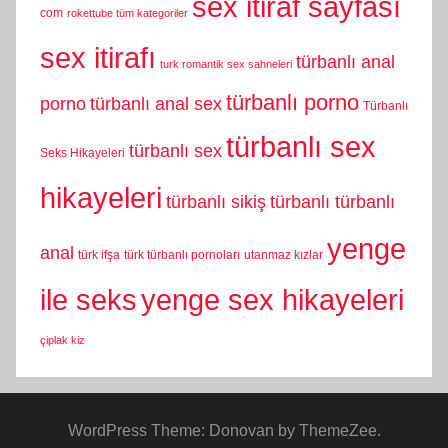
sex itiraf sayfası
com
rokettube tüm kategoriler
sex itirafı
türbanlı anal
turk romantik sex sahneleri
türbanlı porno
porno
türbanlı anal sex
Türbanlı
türbanlı sex
türbanlı sex
Seks Hikayeleri
hikayeleri
türbanlı sikiş
türbanlı türbanlı
yenge
anal
türk ifşa
türk türbanlı pornoları
utanmaz kızlar
yenge sex hikayeleri
ile seks
çiplak kiz
WordPress Theme: Donovan by ThemeZee.