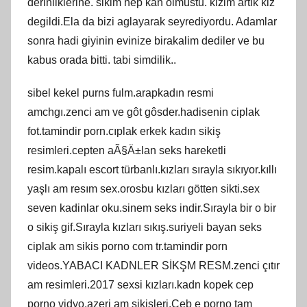
derinliklerine. sikim hep kan olmustu. kizim artik kiz
degildi.Ela da bizi aglayarak seyrediyordu. Adamlar
sonra hadi giyinin evinize birakalim dediler ve bu
kabus orada bitti. tabi simdilik..
sibel kekel purns fulm.arapkadın resmi
amchgı.zenci am ve gôt gôsder.hadisenin ciplak
fot.tamindir porn.cıplak erkek kadın sikiş
resimleri.cepten aÃ§Ä±lan seks hareketli
resim.kapalı escort türbanlı.kızları sırayla sıkıyor.kıllı
yaşlı am resım sex.orosbu kızları götten sikti.sex
seven kadinlar oku.sinem seks indir.Sırayla bir o bir
o sikiş gif.Sırayla kızları sıkış.suriyeli bayan seks
ciplak am sikis porno com tr.tamindir porn
videos.YABACI KADNLER SİKŞM RESM.zenci çıtır
am resimleri.2017 sexsi kızları.kadn kopek cep
porno vidyo.azeri am sikişleri.Ceb e porno tam