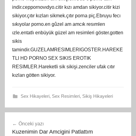
indir.ceppornovıdyo.citir kızı amdan sikiyor.citir kizi
sikiyor.çıtır kızları sikmek.çıtır porna piç.Ebruyu fecı
sıkıyolar porno.en gûzel am amcık resımlerı
ızle.entatlı enbüyük güzel am resimleri göster.gotten
sikis
tamindir.GUZELAMRESIMLERIGOSTER.HAREKE
TLI HD PORNO SEX SIKIS EROTIK
RESIMLER.Hareketli sik sikişi.zenciler ufak cıtır
kızları götten sikiyor.
Sex Hikayeleri
,
Sex Resimleri
,
Sikiş Hikayeleri
Yazı
Önceki yazı
gezinmesi
Kuzenimin Dar Amcigini Patlattım