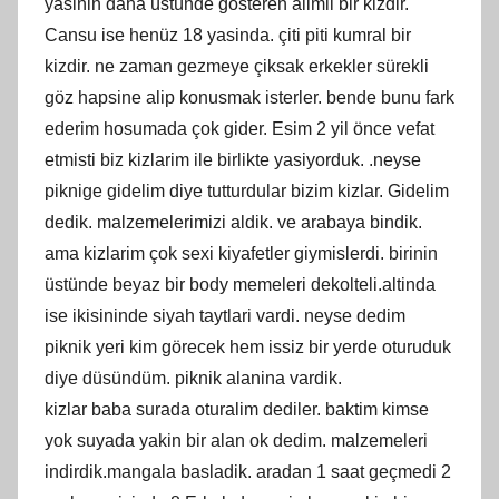
yasinin daha üstünde gösteren alimli bir kizdir.
Cansu ise henüz 18 yasinda. çiti piti kumral bir
kizdir. ne zaman gezmeye çiksak erkekler sürekli
göz hapsine alip konusmak isterler. bende bunu fark
ederim hosumada çok gider. Esim 2 yil önce vefat
etmisti biz kizlarim ile birlikte yasiyorduk. .neyse
piknige gidelim diye tutturdular bizim kizlar. Gidelim
dedik. malzemelerimizi aldik. ve arabaya bindik.
ama kizlarim çok sexi kiyafetler giymislerdi. birinin
üstünde beyaz bir body memeleri dekolteli.altinda
ise ikisininde siyah taytlari vardi. neyse dedim
piknik yeri kim görecek hem issiz bir yerde oturuduk
diye düsündüm. piknik alanina vardik.
kizlar baba surada oturalim dediler. baktim kimse
yok suyada yakin bir alan ok dedim. malzemeleri
indirdik.mangala basladik. aradan 1 saat geçmedi 2